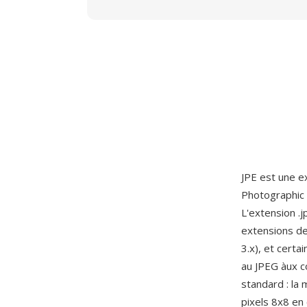
JPE est une e
Photographic E
L'extension .
extensions de
3.x), et cert
au JPEG àux c
standard : la
pixels 8x8 en 