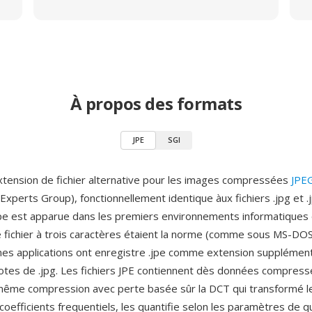
À propos des formats
JPE
SGI
xtension de fichier alternative pour les images compressées
JPE
xperts Group), fonctionnellement identique àux fichiers .jpg et .
jpe est apparue dans les premiers environnements informatiques 
 fichier à trois caractères étaient la norme (comme sous MS-D
aines applications ont enregistre .jpe comme extension supplémen
otes de .jpg. Les fichiers JPE contiennent dès données compres
 même compression avec perte basée sûr la DCT qui transformé l
coefficients frequentiels, les quantifie selon les paramètres de qu