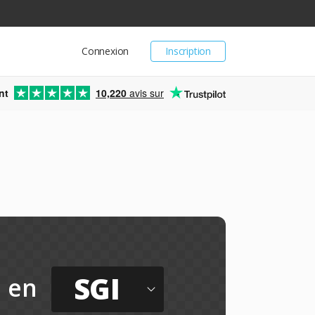
Connexion
Inscription
nt
10,220
avis sur
SGI
en