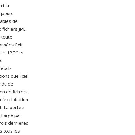
it la
rqueurs
tables de
 fichiers JPE
 toute
onnées Exif
ndes IPTC et
té
étails
ions que l'œil
endu de
n de fichiers,
d'exploitation
t. La portée
 chargé par
rois dernieres
s tous les