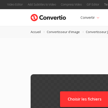
Video Editor
Add Subtitles to Video
Compress Video
GIF Editor
Te
Convertir
Accueil
Convertisseur d'image
Convertisseur 
Choisir les fichiers