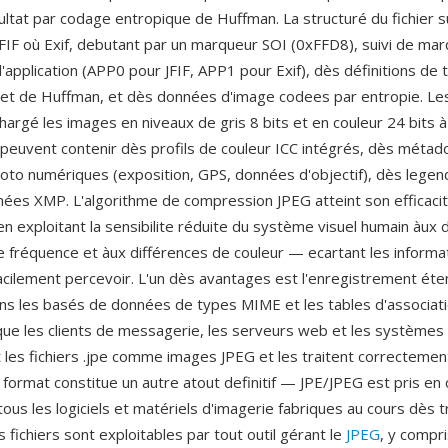
ltat par codage entropique de Huffman. La structuré du fichier su
 JFIF où Exif, debutant par un marqueur SOI (0xFFD8), suivi de ma
l'application (APP0 pour JFIF, APP1 pour Exif), dès définitions de 
n et de Huffman, et dès données d'image codees par entropie. Les
hargé les images en niveaux de gris 8 bits et en couleur 24 bits à
t peuvent contenir dès profils de couleur ICC intégrés, dès métad
hoto numériques (exposition, GPS, données d'objectif), dès lege
es XMP. L'algorithme de compression JPEG atteint son efficaci
n exploitant la sensibilite réduite du système visuel humain àux d
e fréquence et àux différences de couleur — ecartant les informat
acilement percevoir. L'un dès avantages est l'enregistrement ét
ans les basés de données de types MIME et les tables d'associatio
que les clients de messagerie, les serveurs web et les systèmes 
 les fichiers .jpe comme images JPEG et les traitent correctemen
 format constitue un autre atout definitif — JPE/JPEG est pris en
tous les logiciels et matériels d'imagerie fabriques au cours dès t
 fichiers sont exploitables par tout outil gérant le
JPEG
, y compri