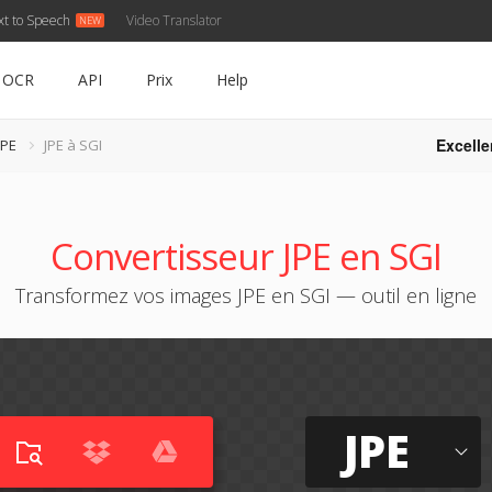
xt to Speech
Video Translator
OCR
API
Prix
Help
Excelle
JPE
JPE à SGI
Convertisseur JPE en SGI
Transformez vos images JPE en SGI — outil en ligne
JPE