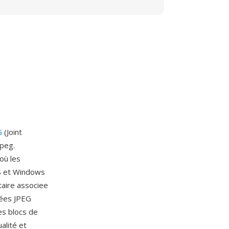
G
(Joint
jpeg.
où les
OS et Windows
taire associee
sées JPEG
es blocs de
alité et