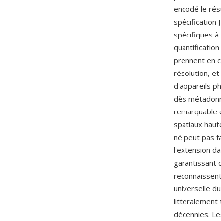
encodé le résu
spécification
spécifiques à 
quantificatio
prennent en c
résolution, e
d'appareils p
dès métadonné
remarquable e
spatiaux haut
né peut pas f
l'extension d
garantissant 
reconnaissent
universelle du
litteralement 
décennies. Les