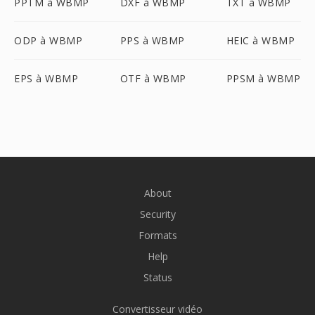
PPTM à WBMP
DXF à WBMP
TXT à WBMP
ODP à WBMP
PPS à WBMP
HEIC à WBMP
EPS à WBMP
OTF à WBMP
PPSM à WBMP
About
Security
Formats
Help
Status
Convertisseur vidéo