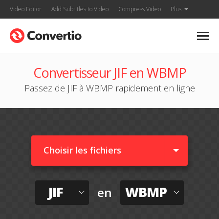
Video Editor
Add Subtitles to Video
Compress Video
Plus
Convertisseur JIF en WBMP
Passez de JIF à WBMP rapidement en ligne
Choisir les fichiers
JIF
WBMP
en