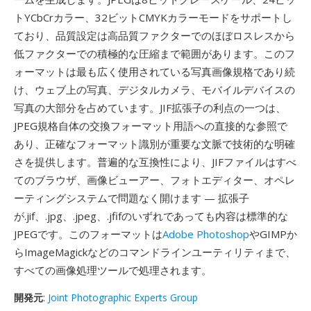
トYCbCrカラー、32ビットCMYKカラーモードをサポートし
ており、品質設定は高品質ファクターでのほぼロスレスから
低ファクターでの積極的な圧縮まで範囲があります。このフ
ォーマットは最も広く使用されている写真画像規格であり続
け、ウェブ上の写真、デジタルカメラ、モバイルデバイスの
写真の大部分を占めています。JIF拡張子の利点の一つは、
JPEG規格自体の交換フォーマット用語への直接的な参照で
あり、正確なフォーマット識別が重要な文脈で技術的な明確
さを提供します。普遍的な互換性により、JIFファイルはすべ
てのブラウザ、画像ビューアー、フォトエディター、オペレ
ーティングシステムで問題なく開けます — 拡張子
が.jif、.jpg、.jpeg、.jfifのいずれであっても内容は標準的な
JPEGです。このフォーマットは
Adobe Photoshop
やGIMPか
らImageMagickなどのコマンドラインユーティリティまで、
すべての画像処理ツールで処理されます。
開発元
:
Joint Photographic Experts Group