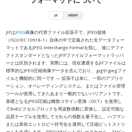
JIF
WBMP
JIFは
JPEG
画像の代替ファイル拡張子で、JPEG規格
（ISO/IEC 10918-1）自体の中で定義された生データフォー
マットであるJPEG Interchange Formatを指し、後にデファ
クトスタンダードとなったJFIFファイルフォーマットラッパ
ーとは区別されます。実際には、現在遭遇するJIFファイルは
標準的なJPEG圧縮画像データを含んでおり、.jpgや.jpegファ
イルと機能的に同一です — 拡張子は単に、一部のアプリケ
ーション、オペレーティングシステム、またはファイル管理
ツールが使用してきたあまり一般的でないバリアントです。
基礎となるJPEG圧縮は離散コサイン変換（DCT）を使用し
て8x8ピクセルブロックを周波数係数に変換し、設定可能な
品質テーブルを使用してそれらの係数を量子化し、ハフマン
または算術エントロピー符号化を適用して圧縮ビットストリ
ームを生成します。JPEGは8ビットグレースケール、24ビッ