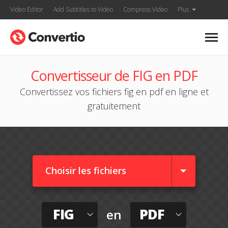
Video Editor
Add Subtitles to Video
Compress Video
Plus
Convertisseur de FIG en PDF
Convertissez vos fichiers fig en pdf en ligne et
gratuitement
Choisir les fichiers
FIG
PDF
en