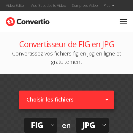
Video Editor
Add Subtitles to Video
Compress Video
Plus
Convertisseur de FIG en JPG
Convertissez vos fichiers fig en jpg en ligne et
gratuitement
Choisir les fichiers
FIG
JPG
en