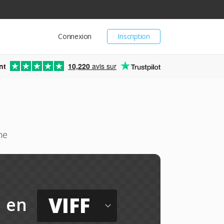
Connexion
Inscription
nt
10,220
avis sur
ne
VIFF
en