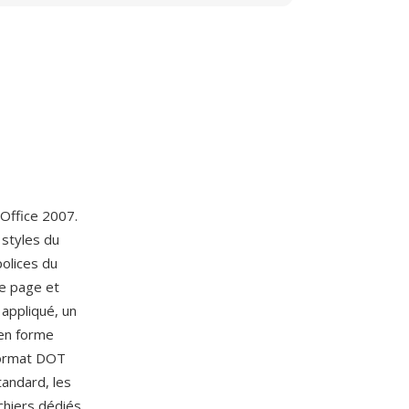
 Office 2007.
 styles du
polices du
de page et
 appliqué, un
en forme
format DOT
tandard, les
hiers dédiés,