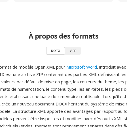
À propos des formats
DOTX
VIFF
format de modèle Open XML pour
Microsoft Word
, introduit avec
TX est une archive ZIP contenant dès parties XML definissant les
 valeurs par défaut de mise en page, les couleurs du theme, les 
rmats de numerotation, le contenu type, les en-têtes, les pieds 
nts etablissant une basé documentaire reutilisable. Lorsqu'il est
crée un nouveau document DOCX heritant du système de mise 
odèle. La structuré XML apporte dès avantages par rapport au 
modèles peuvent être inspectes et modifies avec dès outils XML s
dividuels (styles, themes) sont proprement separes dans dès fic