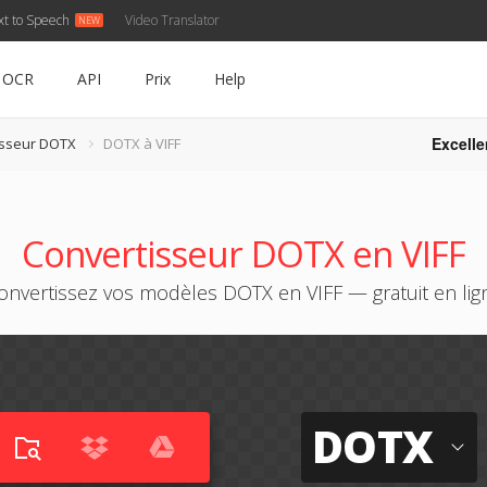
xt to Speech
Video Translator
OCR
API
Prix
Help
Excelle
isseur DOTX
DOTX à VIFF
Convertisseur DOTX en VIFF
onvertissez vos modèles DOTX en VIFF — gratuit en lig
DOTX