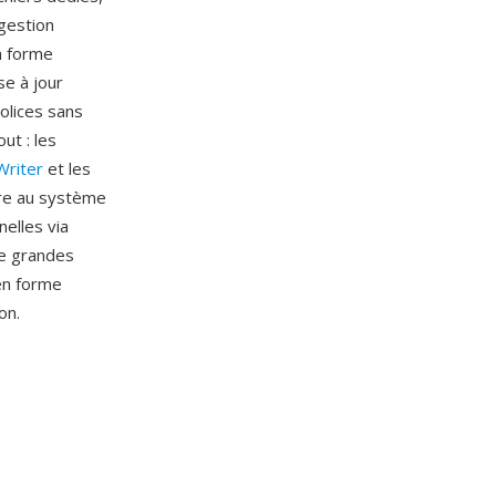
 gestion
n forme
se à jour
olices sans
ut : les
Writer
et les
gre au système
elles via
de grandes
en forme
on.