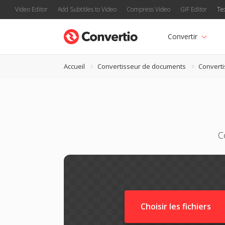
Video Editor
Add Subtitles to Video
Compress Video
GIF Editor
Te
Convertir
Accueil
Convertisseur de documents
Convert
C
Choisir les fichiers