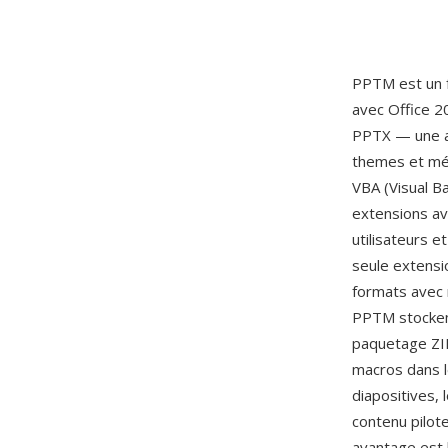
PPTM est un 
avec Office 2
PPTX — une ar
themes et méd
VBA (Visual Ba
extensions av
utilisateurs e
seule extensio
formats avec 
PPTM stockent
paquetage ZIP
macros dans l
diapositives, 
contenu pilot
avantage est 