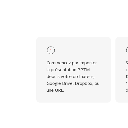
1
Commencez par importer
S
la présentation PPTM
c
depuis votre ordinateur,
D
Google Drive, Dropbox, ou
1
une URL.
d