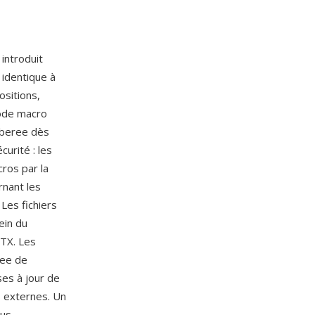
, introduit
 identique à
ositions,
code macro
liberee dès
urité : les
cros par la
rnant les
Les fichiers
ein du
PTX. Les
see de
ses à jour de
s externes. Un
sus