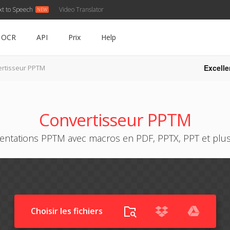
xt to Speech
Video Translator
OCR
API
Prix
Help
Excelle
rtisseur PPTM
Convertisseur PPTM
entations PPTM avec macros en PDF, PPTX, PPT et plus
Choisir les fichiers