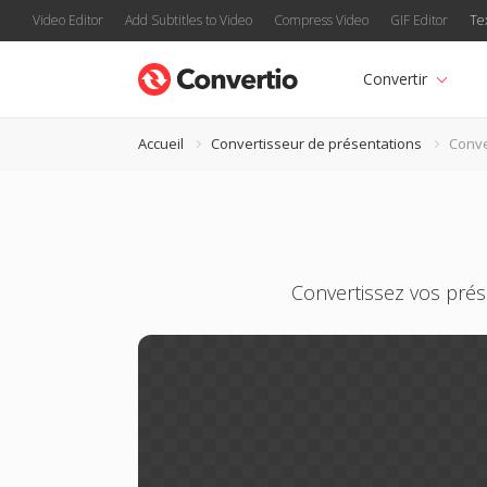
Video Editor
Add Subtitles to Video
Compress Video
GIF Editor
Te
Convertir
Accueil
Convertisseur de présentations
Conve
Convertissez vos prés