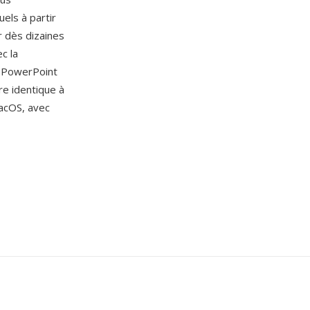
els à partir
r dès dizaines
c la
de PowerPoint
re identique à
acOS, avec