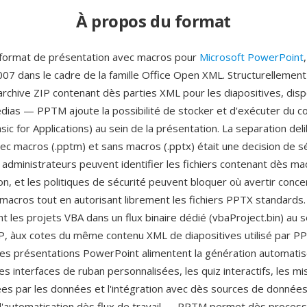
À propos du format
format de présentation avec macros pour
Microsoft PowerPoint
007 dans le cadre de la famille Office Open XML. Structurellement
chive ZIP contenant dès parties XML pour les diapositives, disp
ias — PPTM ajoute la possibilité de stocker et d'exécuter du 
sic for Applications) au sein de la présentation. La separation de
ec macros (.pptm) et sans macros (.pptx) était une decision de séc
t administrateurs peuvent identifier les fichiers contenant dès ma
n, et les politiques de sécurité peuvent bloquer où avertir conce
macros tout en autorisant librement les fichiers PPTX standards. 
 les projets VBA dans un flux binaire dédié (vbaProject.bin) au s
, àux cotes du même contenu XML de diapositives utilisé par P
es présentations PowerPoint alimentent la génération automati
les interfaces de ruban personnalisées, les quiz interactifs, les mi
ees par les données et l'intégration avec dès sources de donnée
l'automatisation dès flux de travail — PPTM permet dès proces