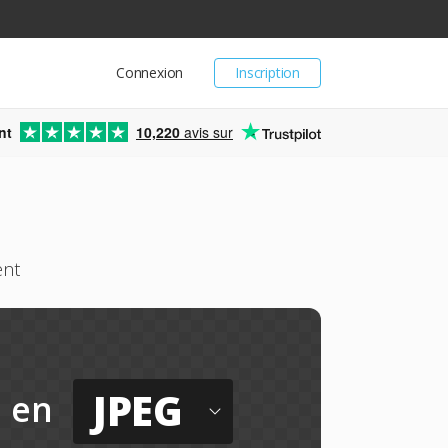
Connexion
Inscription
nt
10,220
avis sur
ent
JPEG
en