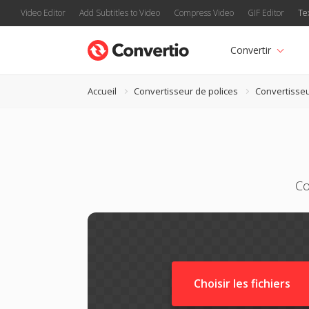
Video Editor
Add Subtitles to Video
Compress Video
GIF Editor
Te
Convertir
Accueil
Convertisseur de polices
Convertisseu
Co
Choisir les fichiers