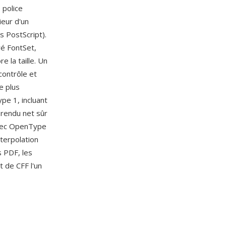
 police
eur d'un
s PostScript).
ré FontSet,
 la taille. Un
contrôle et
e plus
pe 1, incluant
 rendu net sûr
 avec OpenType
nterpolation
s PDF, les
t de CFF l'un