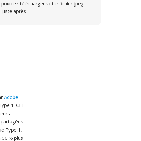
pourrez télécharger votre fichier jpeg
juste après
ar
Adobe
Type 1. CFF
ieurs
es partagées —
ue Type 1,
à 50 % plus