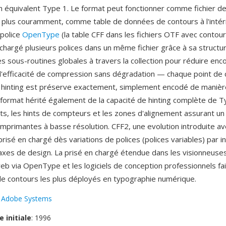
n équivalent Type 1. Le format peut fonctionner comme fichier de
plus couramment, comme table de données de contours à l'intéri
police
OpenType
(la table CFF dans les fichiers OTF avec contour
chargé plusieurs polices dans un même fichier grâce à sa structu
 sous-routines globales à travers la collection pour réduire encore
l'efficacité de compression sans dégradation — chaque point de 
e hinting est préserve exactement, simplement encodé de manièr
format hérité également de la capacité de hinting complète de Ty
futs, les hints de compteurs et les zones d'alignement assurant un
 imprimantes à basse résolution. CFF2, une evolution introduite
 prisé en chargé dès variations de polices (polices variables) par i
 axes de design. La prisé en chargé étendue dans les visionneuse
eb via OpenType et les logiciels de conception professionnels fai
e contours les plus déployés en typographie numérique.
:
Adobe Systems
e initiale
: 1996