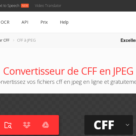
xt to Speech
Video Translator
OCR
API
Prix
Help
Excelle
r CFF
CFF à JPEG
Convertisseur de CFF en JPEG
nvertissez vos fichiers cff en jpeg en ligne et gratuitem
CFF