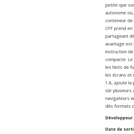
petite que so
autonome où, 
conteneur de 
CFF prend en 
partageant dès
avantage est 
instruction d
compacte. Le 
les hints de 
les écrans et
1.8, ajoute la
sûr plusieurs
navigateurs w
dès formats d
Développeur
Date de sorti