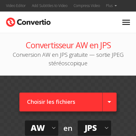
Video Editor
Add Subtitles to Video
Compress Video
Plus
Convertisseur AW en JPS
Conversion AW en JPS gratuite — sortie JPEG
stéréoscopique
Choisir les fichiers
AW
JPS
en