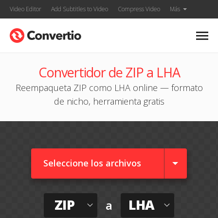
Video Editor
Add Subtitles to Video
Compress Video
Más
Convertidor de ZIP a LHA
Reempaqueta ZIP como LHA online — formato
de nicho, herramienta gratis
Seleccione los archivos
ZIP
LHA
a