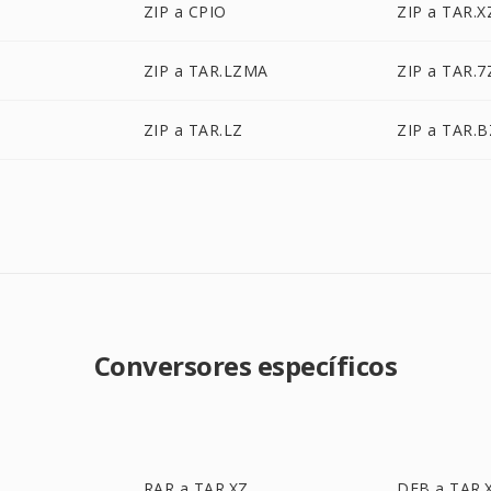
ZIP a CPIO
ZIP a TAR.X
ZIP a TAR.LZMA
ZIP a TAR.7
ZIP a TAR.LZ
ZIP a TAR.B
O
Conversores específicos
RAR a TAR.XZ
DEB a TAR.