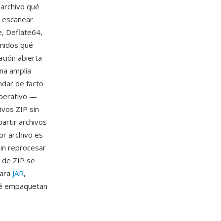
 archivo qué
n escanear
e, Deflate64,
imidos qué
ación abierta
na amplía
ndar de facto
operativo —
ivos ZIP sin
artir archivos
or archivo es
sin reprocesar
l de ZIP se
para
JAR
,
ué empaquetan