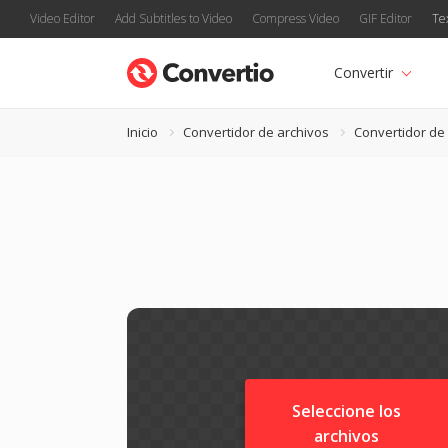
Video Editor
Add Subtitles to Video
Compress Video
GIF Editor
Te
Convertir
Inicio
Convertidor de archivos
Convertidor de
Seleccione los
archivos