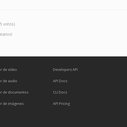
5 votos)
tarios!
r de vídeo
Developers API
r de audio
API Docs
or de documentos
CLI Docs
or de imágenes
API Pricing