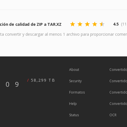
4.5
(11
ación de calidad de ZIP a TAR.XZ
ta convertir y descargar al menos 1 archivo para proporcionar comen
About
Convertido
58,299 TB
Security
Convertido
609
Formatos
Convertid
Help
Convertid
Status
OCR