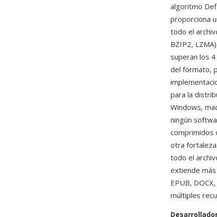
algoritmo Defl
proporciona u
todo el archi
BZIP2, LZMA),
superan los 4
del formato, 
implementacio
para la distr
Windows, macO
ningún softwa
comprimidos c
otra fortaleza
todo el archiv
extiende más 
EPUB, DOCX, 
múltiples recu
Desarrollado