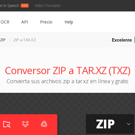
xt to Speech
Video Translator
OCR
API
Precio
Help
Excelente
 ZIP
ZIP a TAR.XZ
Conversor ZIP a TAR.XZ (TXZ)
Convierta sus archivos zip a tar.xz en línea y gratis
ZIP