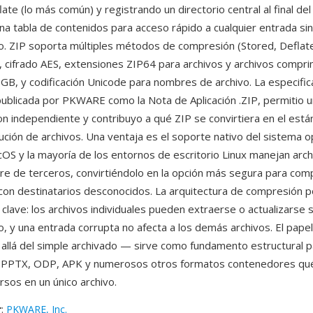
ate (lo más común) y registrando un directorio central al final del
na tabla de contenidos para acceso rápido a cualquier entrada si
vo. ZIP soporta múltiples métodos de compresión (Stored, Deflat
 cifrado AES, extensiones ZIP64 para archivos y archivos compr
 GB, y codificación Unicode para nombres de archivo. La especific
publicada por PKWARE como la Nota de Aplicación .ZIP, permitio u
n independiente y contribuyo a qué ZIP se convirtiera en el está
ibución de archivos. Una ventaja es el soporte nativo del sistema 
S y la mayoría de los entornos de escritorio Linux manejan arch
re de terceros, convirtiéndolo en la opción más segura para comp
on destinatarios desconocidos. La arquitectura de compresión p
 clave: los archivos individuales pueden extraerse o actualizarse 
o, y una entrada corrupta no afecta a los demás archivos. El pape
allá del simple archivado — sirve como fundamento estructural 
PPTX, ODP, APK y numerosos otros formatos contenedores q
rsos en un único archivo.
r
:
PKWARE, Inc.