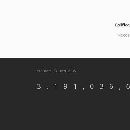
Calific
Necesi
Archivos Convertidos:
3,191,036,