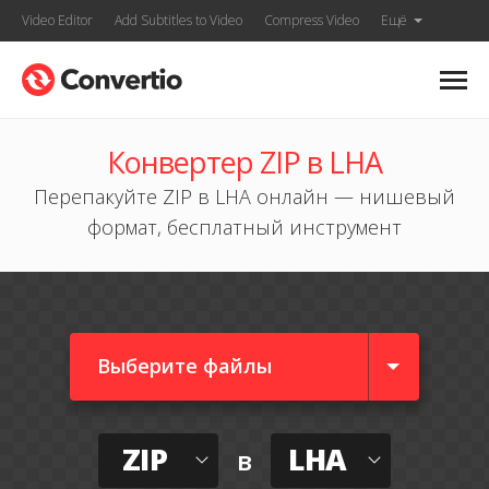
Video Editor
Add Subtitles to Video
Compress Video
Ещё
Конвертер ZIP в LHA
Перепакуйте ZIP в LHA онлайн — нишевый
формат, бесплатный инструмент
Выберите файлы
ZIP
LHA
в