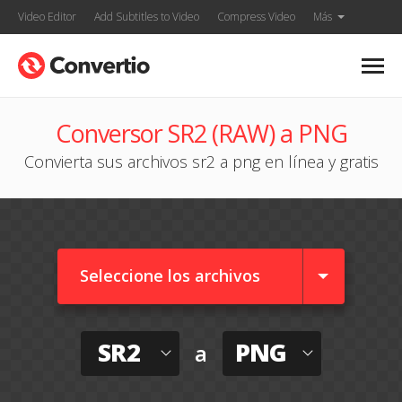
Video Editor
Add Subtitles to Video
Compress Video
Más
Conversor SR2 (RAW) a PNG
Convierta sus archivos sr2 a png en línea y gratis
Seleccione los archivos
SR2
PNG
a