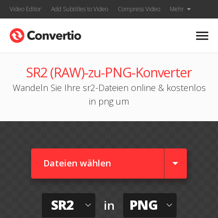
Video Editor
Add Subtitles to Video
Compress Video
Mehr
SR2 (RAW)-zu-PNG-Konverter
Wandeln Sie Ihre sr2-Dateien online & kostenlos
in png um
Dateien wählen
SR2
PNG
in