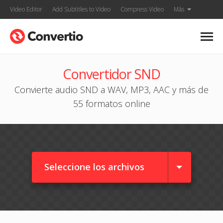
Video Editor
Add Subtitles to Video
Compress Video
Más
Convertidor SND
Convierte audio SND a WAV, MP3, AAC y más de
55 formatos online
Seleccione los archivos