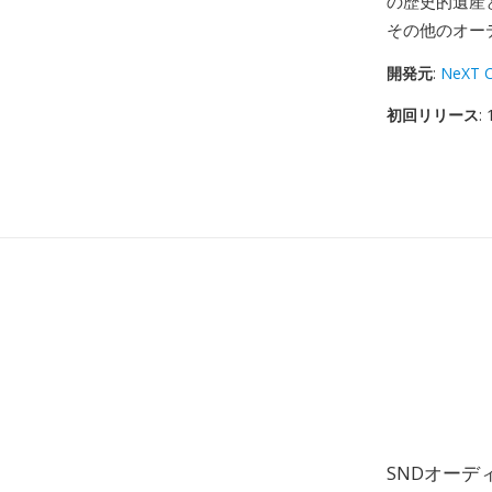
の歴史的遺産
その他のオー
開発元
:
NeXT C
初回リリース
:
SNDオーデ