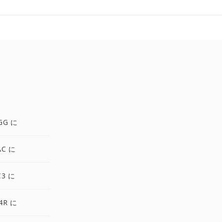
GG に
AC に
C3 に
4R に