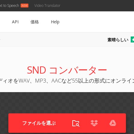
xt to Speech
Video Translator
API
価格
Help
素晴らしい
ー
SND コンバーター
ディオをWAV、MP3、AACなど55以上の形式にオンラ
ファイルを選ぶ