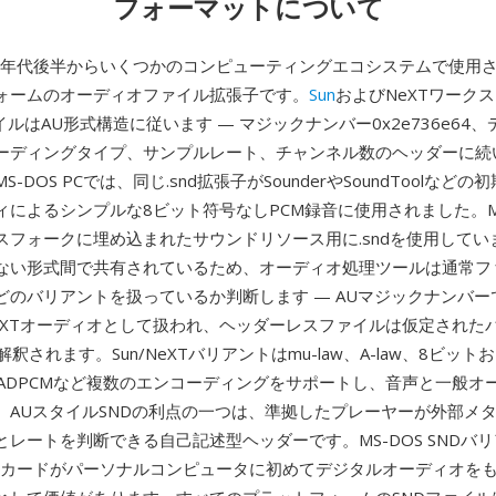
フォーマットについて
980年代後半からいくつかのコンピューティングエコシステムで使用
ォームのオーディオファイル拡張子です。
Sun
およびNeXTワーク
ァイルはAU形式構造に従います — マジックナンバー0x2e736e64
ーディングタイプ、サンプルレート、チャンネル数のヘッダーに続
-DOS PCでは、同じ.snd拡張子がSounderやSoundToolなど
によるシンプルな8ビット符号なしPCM録音に使用されました。Maci
スフォークに埋め込まれたサウンドリソース用に.sndを使用してい
ない形式間で共有されているため、オーディオ処理ツールは通常フ
どのバリアントを扱っているか判断します — AUマジックナンバー
/NeXTオーディオとして扱われ、ヘッダーレスファイルは仮定された
釈されます。Sun/NeXTバリアントはmu-law、A-law、8ビット
、ADPCMなど複数のエンコーディングをサポートし、音声と一般オ
。AUスタイルSNDの利点の一つは、準拠したプレーヤーが外部メ
レートを判断できる自己記述型ヘッダーです。MS-DOS SNDバ
カードがパーソナルコンピュータに初めてデジタルオーディオを