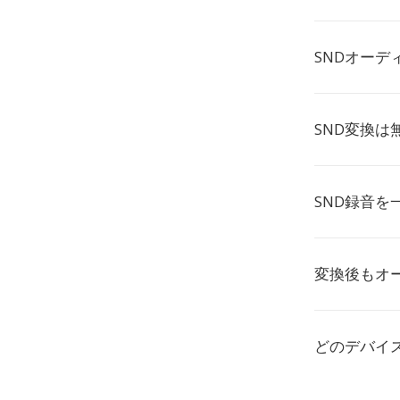
SNDオー
SND変換は
SND録音を
変換後もオ
どのデバイス