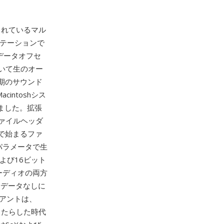
されているマル
ステーションで
、データオフセ
いて生のオー
の初期のサウンド
ntoshシス
ました。拡張
ァイルヘッダ
で始まるファ
パラメータで生
および16ビット
ーディオの両方
タデータなしに
リアントは、
もたらした時代