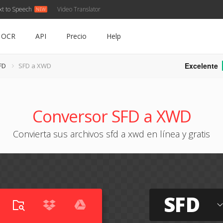
xt to Speech
Video Translator
OCR
API
Precio
Help
Excelente
FD
SFD a XWD
Conversor SFD a XWD
Convierta sus archivos sfd a xwd en línea y gratis
SFD