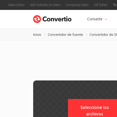
Video Editor
Add Subtitles to Video
Compress Video
GIF Editor
Te
Convertir
Inicio
Convertidor de fuente
Convertidor de S
Seleccione los
archivos