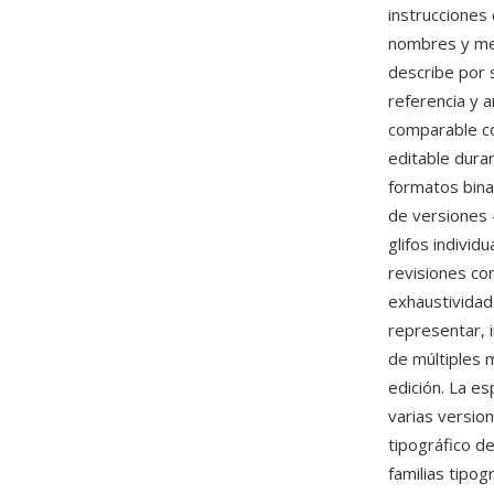
instrucciones 
nombres y met
describe por 
referencia y a
comparable co
editable duran
formatos bina
de versiones 
glifos individ
revisiones com
exhaustividad
representar, 
de múltiples m
edición. La e
varias versio
tipográfico d
familias tipog