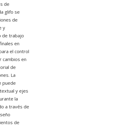
os de
a glifo se
iones de
e y
 de trabajo
finales en
ara el control
ar cambios en
orial de
ones. La
ge puede
textual y ejes
urante la
do a través de
iseño
cientos de