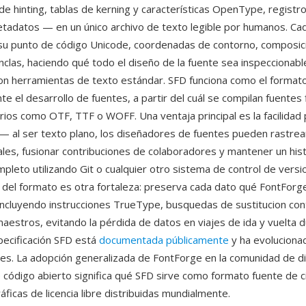
de hinting, tablas de kerning y características OpenType, registr
adatos — en un único archivo de texto legible por humanos. Cad
su punto de código Unicode, coordenadas de contorno, composic
nclas, haciendo qué todo el diseño de la fuente sea inspeccionabl
n herramientas de texto estándar. SFD funciona como el formato
te el desarrollo de fuentes, a partir del cuál se compilan fuentes 
rios como OTF, TTF o WOFF. Una ventaja principal es la facilidad p
— al ser texto plano, los diseñadores de fuentes pueden rastre
uales, fusionar contribuciones de colaboradores y mantener un hist
pleto utilizando Git o cualquier otro sistema de control de versi
 del formato es otra fortaleza: preserva cada dato qué FontFor
incluyendo instrucciones TrueType, busquedas de sustitucion con
aestros, evitando la pérdida de datos en viajes de ida y vuelta d
specificación SFD está
documentada públicamente
y ha evoluciona
nes. La adopción generalizada de FontForge en la comunidad de d
e código abierto significa qué SFD sirve como formato fuente de 
ráficas de licencia libre distribuidas mundialmente.