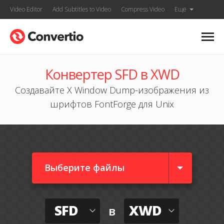
Video Editor
Add Subtitles to Video
Compress Video
Ещё
Конвертер SFD в XWD
Создавайте X Window Dump-изображения из
шрифтов FontForge для Unix
Выберите файлы
SFD
XWD
в