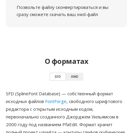
Позвольте файлу сконвертироваться и вы
сразу сможете скачать ваш xwd-файл
О форматах
SFD
XWD
SFD (SplineFont Database) — собственный формат
исходных файлов
FontForge
, свободного шрифтового
редактора с открытым исходным кодом,
первоначально созданного Джорджем Уильямсом в
2000 году под названием PfaEdit. Формат хранит
полный проект шрифта — контуры глифов (кубические