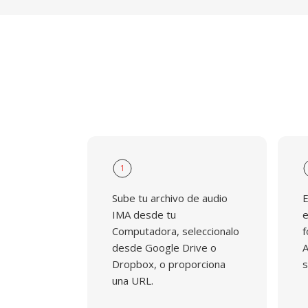
1
Sube tu archivo de audio
E
IMA desde tu
e
Computadora, seleccionalo
f
desde Google Drive o
A
Dropbox, o proporciona
s
una URL.