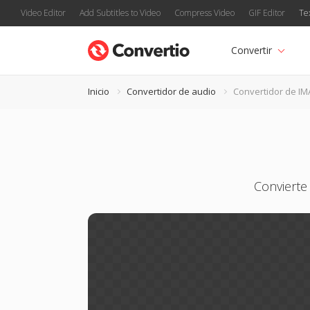
Video Editor
Add Subtitles to Video
Compress Video
GIF Editor
Te
Convertir
Inicio
Convertidor de audio
Convertidor de IM
Convierte