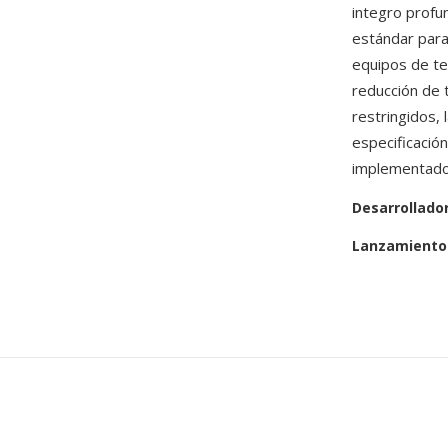
integro profu
estándar par
equipos de te
reducción de 
restringidos, 
especificació
implementados 
Desarrollado
Lanzamiento 