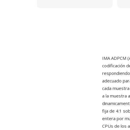
IMA ADPCM (Ad
codificación d
respondiendo 
adecuado para
cada muestra 
a la muestra 
dinamicamente
fija de 4:1 so
entera por mu
CPUs de los a