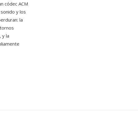
 un códec ACM
sonido y los
erduran: la
ntornos
 y la
pliamente