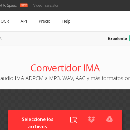
xt to Speech
Video Translator
OCR
API
Precio
Help
Excelente
A
Convertidor IMA
 audio IMA ADPCM a MP3, WAV, AAC y más formatos onl
Seleccione los
archivos