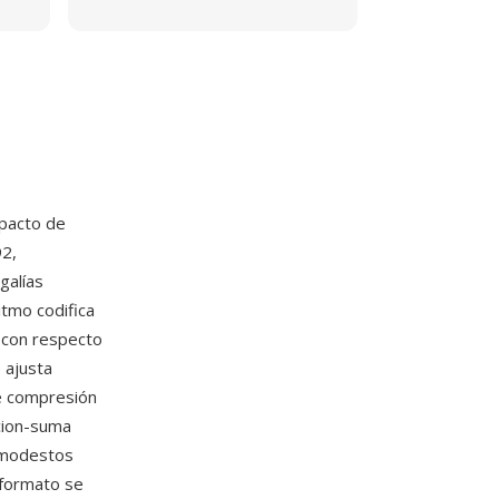
mpacto de
2,
galías
itmo codifica
a con respecto
 ajusta
de compresión
acion-suma
s modestos
 formato se