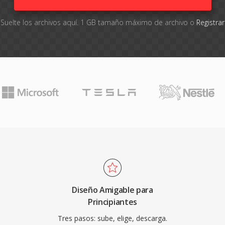
Suelte los archivos aquí. 1 GB tamaño máximo de archivo o
Registra
Diseño Amigable para
Principiantes
Tres pasos: sube, elige, descarga.