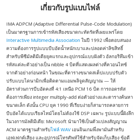
เกี่ยวกับรูปแบบไฟล์
IMA ADPCM (Adaptive Differential Pulse-Code Modulation)
เป็นมาตรฐานการเข้ารหัสเสียงขนาดกะทัดรัดที่เผยแพร่โดย
Interactive Multimedia Association
ในปี 1992 เพื่อตอบสนอง
ความต้องการรูปแบบบีบอัดน้ำหนักเบาและปลอดค่าลิขสิทธิ์
สำหรับพีซีมัลติมีเดียยุคแรกและอุปกรณ์แบบฝังตัว อัลกอริทึมเข้า
รหัสแต่ละตัวอย่างเป็น nibble 4 บิตที่แสดงผลต่างที่ควอนไทซ์
จากตัวอย่างก่อนหน้า ในขณะที่ตารางขนาดสเต็ปแบบปรับตัว
ปรับแบบไดนามิกเพื่อติดตามแอมพลิจูดสัญญาณ — ให้
อัตราส่วนการบีบอัดคงที่ 4:1 เหนือ PCM 16 บิต การถอดรหัส
ต้องการเพียง integer multiply-add ต่อตัวอย่างและตารางค้นหา
ขนาดเล็ก ดังนั้น CPU ยุค 1990 ที่เรียบง่ายก็สามารถคลายการ
บีบอัดได้แบบเรียลไทม์โดยไม่ต้องใช้ DSP เฉพาะ รูปแบบนี้ฝังลึก
ในวงการมัลติมีเดีย: Microsoft นำมาใช้เป็นตัวแปลงสัญญาณ
ACM มาตรฐานสำหรับ
ไฟล์ WAV
เอนจินเกมพึ่งพามันสำหรับ
เอฟเฟกต์เสียง และอุปกรณ์โทรศัพท์ใช้สำหรับจัดเก็บเสียง ข้อดี