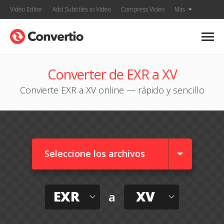
Video Editor
Add Subtitles to Video
Compress Video
Más
Converter de EXR a XV
Convierte EXR a XV online — rápido y sencillo
Seleccione los archivos
EXR
XV
a