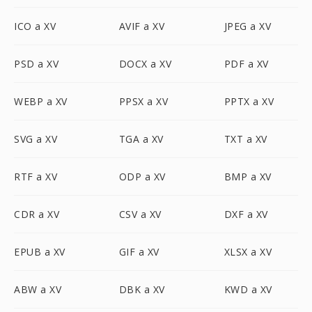
ICO a XV
AVIF a XV
JPEG a XV
PSD a XV
DOCX a XV
PDF a XV
WEBP a XV
PPSX a XV
PPTX a XV
SVG a XV
TGA a XV
TXT a XV
RTF a XV
ODP a XV
BMP a XV
CDR a XV
CSV a XV
DXF a XV
EPUB a XV
GIF a XV
XLSX a XV
ABW a XV
DBK a XV
KWD a XV