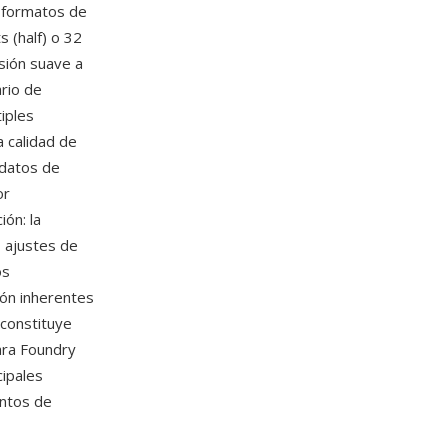
s formatos de
 (half) o 32
sión suave a
ario de
iples
 calidad de
 datos de
or
ón: la
, ajustes de
os
ión inherentes
constituye
ara Foundry
cipales
entos de