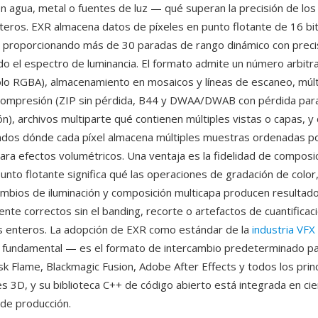
n agua, metal o fuentes de luz — qué superan la precisión de lo
nteros. EXR almacena datos de píxeles en punto flotante de 16 bits
l, proporcionando más de 30 paradas de rango dinámico con preci
odo el espectro de luminancia. El formato admite un número arbitr
olo RGBA), almacenamiento en mosaicos y líneas de escaneo, múlt
ompresión (ZIP sin pérdida, B44 y DWAA/DWAB con pérdida para
ón), archivos multiparte qué contienen múltiples vistas o capas, y
ndos dónde cada píxel almacena múltiples muestras ordenadas p
ara efectos volumétricos. Una ventaja es la fidelidad de composici
unto flotante significa qué las operaciones de gradación de color
ambios de iluminación y composición multicapa producen resultad
te correctos sin el banding, recorte o artefactos de cuantificac
s enteros. La adopción de EXR como estándar de la
industria VFX
a fundamental — es el formato de intercambio predeterminado p
k Flame, Blackmagic Fusion, Adobe After Effects y todos los prin
s 3D, y su biblioteca C++ de código abierto está integrada en ci
de producción.