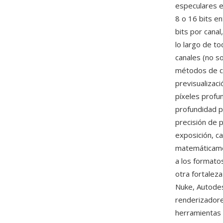
especulares e
8 o 16 bits e
bits por cana
lo largo de t
canales (no s
métodos de c
previsualizaci
píxeles profu
profundidad p
precisión de p
exposición, c
matemáticamen
a los formato
otra fortalez
Nuke, Autodes
renderizadore
herramientas 