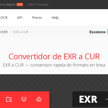
xt to Speech
Video Translator
OCR
API
Precio
Help
Excelente
e EXR
EXR a CUR
Convertidor de EXR a CUR
EXR a CUR — conversion rapida de formato en linea
EXR