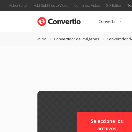
Video Editor
Add Subtitles to Video
Compress Video
GIF Editor
Te
Convertir
Inicio
Convertidor de imágenes
Convertidor d
Seleccione los
archivos