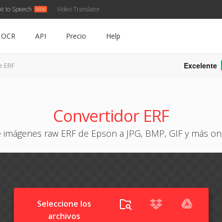
xt to Speech
Video Translator
OCR
API
Precio
Help
Excelente
e ERF
Convertidor ERF
e imágenes raw ERF de Epson a JPG, BMP, GIF y más onli
Seleccione los
archivos