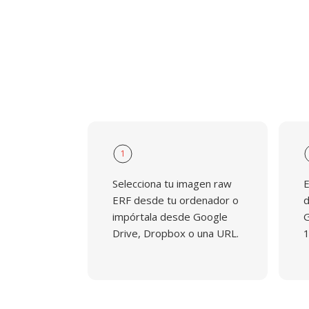
1
Selecciona tu imagen raw
E
ERF desde tu ordenador o
d
impórtala desde Google
G
Drive, Dropbox o una URL.
1