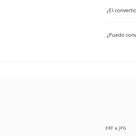
¿El converti
¿Puedo conv
ERF a JPG