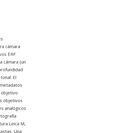
es
era cámara
ivos ERF
la cámara (un
profundidad
onal. El
e metadatos
 objetivo
os objetivos
es analógicos
otografía
tura Leica M,
iastas. Una