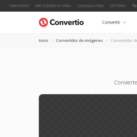
Video Editor
Add Subtitles to Video
Compress Video
GIF Editor
Te
Convertir
Inicio
Convertidor de imágenes
Convertidor d
Conviert