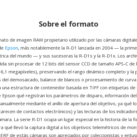
Sobre el formato
mato de imagen RAW propietario utilizado por las cámaras digital
 de
Epson
, más notablemente la R-D1 lanzada en 2004 — la prim
étrica del mundo — y sus sucesoras la R-D1s y la R-D1x. Los arch
alida sin procesar de 12 bits del sensor CCD de tamaño APS-C de 
 6,1 megapíxeles), preservando el rango dinámico completo y la 
s del demosaicado, balance de blancos o procesamiento de curva t
za una estructura de contenedor basada en TIFF con etiquetas d
e Epson qué registran los parámetros de disparo, información del
manualmente mediante el anillo de apertura del objetivo, ya qué l
carecen de contactos electrónicos) y las lecturas de los indicador
ámara. La serie R-D1 ocupa un lugar especial en la historia de la f
 qué llevó la captura digital a los objetivos telemétricos de mon
s ERF de estás cámaras son apreciados por coleccionistas y entus