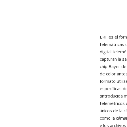
ERF es el for
telemátricas
digital telem
capturan la s
chip Bayer de
de color ante
formato utili
específicas d
(introducida 
telemétricos 
únicos de la c
como la cámara
y los archivo