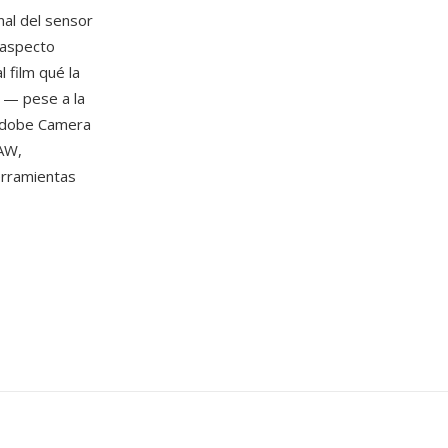
nal del sensor
 aspecto
 film qué la
a — pese a la
Adobe Camera
AW,
erramientas