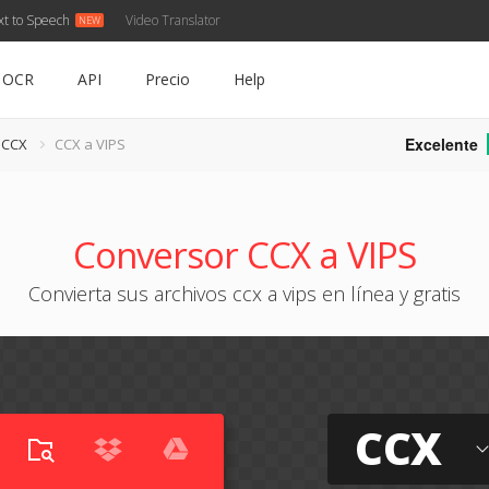
xt to Speech
Video Translator
OCR
API
Precio
Help
Excelente
 CCX
CCX a VIPS
Conversor CCX a VIPS
Convierta sus archivos ccx a vips en línea y gratis
CCX