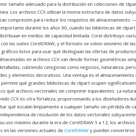
nor tamaño adecuado para la distribución en colecciones de cli
línea. Los archivos CCX utilizan la misma estructura de datos sub
can compresión para reducir los requisitos de almacenamiento —
 importante durante los años 90, cuando las bibliotecas de clipart
istribuian en medios de capacidad limitada. Corel distribuyo vast
X con las suites CorelDRAW, y el formato se volvio sinonimo de la
 gráficos listos para usar qué distinguian las ofertas de producto
 almacenadas en archivos CCX van desde formas geométricas sim
 detalladas, cubriendo categorias como negocios, naturaleza, per
rdes y elementos decorativos. Una ventaja es el almacenamient
 permite qué grandes bibliotecas de clipart ocupen significativ
co qué archivos vectoriales sin comprimir equivalentes. La natural
enido CCX es otra fortaleza, proporcionando a los diseñadores ilu
ltar qué escalan limpiamente a cualquier tamaño sin pérdida de ca
independencia de resolución de los datos vectoriales subyacente
su uso máximo durante la era de CorelDRAW 5 a 12, los archivos
es en las versiones actuales de
CorelDRAW
y pueden convertirse