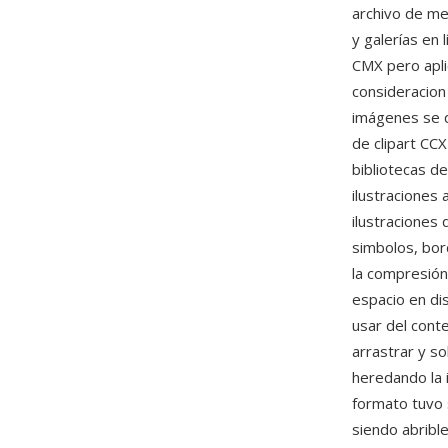
archivo de me
y galerías en 
CMX pero apli
consideracion
imágenes se d
de clipart CC
bibliotecas de
ilustraciones
ilustraciones
simbolos, bo
la compresión
espacio en dis
usar del cont
arrastrar y so
heredando la 
formato tuvo 
siendo abribl