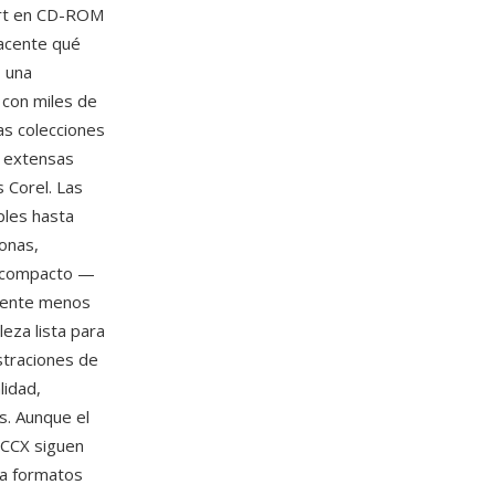
part en CD-ROM
yacente qué
 una
 con miles de
as colecciones
s extensas
s Corel. Las
ples hasta
sonas,
o compacto —
amente menos
eza lista para
straciones de
lidad,
s. Aunque el
 CCX siguen
 a formatos