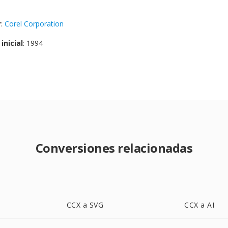
r
:
Corel Corporation
inicial
: 1994
Conversiones relacionadas
CCX a SVG
CCX a AI