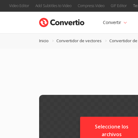
Video Editor
Add Subtitles to Video
Compress Video
GIF Editor
Te
Convertir
Inicio
Convertidor de vectores
Convertidor de
Seleccione los
archivos