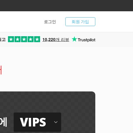
로그인
회원 가입
최고
10,220
개 리뷰
터
VIPS
에