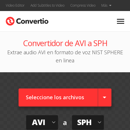
Video Editor
Add Subtitles to Video
Compress Video
Más
Convertidor de AVI a SPH
Extrae audio AVI en formato de voz NIST SPHERE
en linea
Seleccione los archivos
AVI
SPH
a