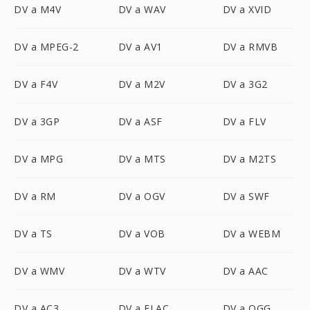
DV a M4V
DV a WAV
DV a XVID
DV a MPEG-2
DV a AV1
DV a RMVB
DV a F4V
DV a M2V
DV a 3G2
DV a 3GP
DV a ASF
DV a FLV
DV a MPG
DV a MTS
DV a M2TS
DV a RM
DV a OGV
DV a SWF
DV a TS
DV a VOB
DV a WEBM
DV a WMV
DV a WTV
DV a AAC
DV a AC3
DV a FLAC
DV a OGG