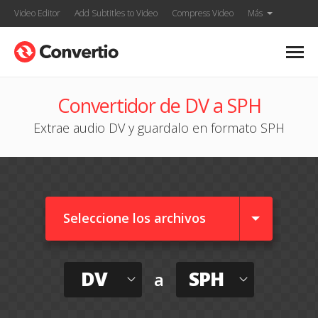
Video Editor
Add Subtitles to Video
Compress Video
Más
Convertidor de DV a SPH
Extrae audio DV y guardalo en formato SPH
Seleccione los archivos
DV
SPH
a