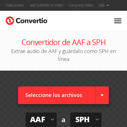
Video Editor
Add Subtitles to Video
Compress Video
Más
Convertidor de AAF a SPH
Extrae audio de AAF y guárdalo como SPH en
línea
Seleccione los archivos
AAF
SPH
a