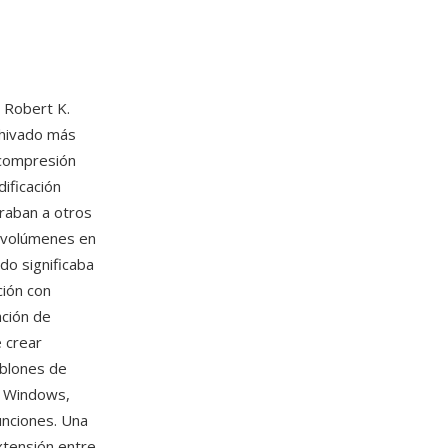
 Robert K.
chivado más
e compresión
ificación
raban a otros
s volúmenes en
do significaba
ción con
ación de
e crear
ablones de
e Windows,
unciones. Una
xtensión entre