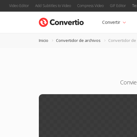
Video Editor
Add Subtitles to Video
Compress Video
GIF Editor
Te
Convertir
Inicio
Convertidor de archivos
Convertidor de
Convie