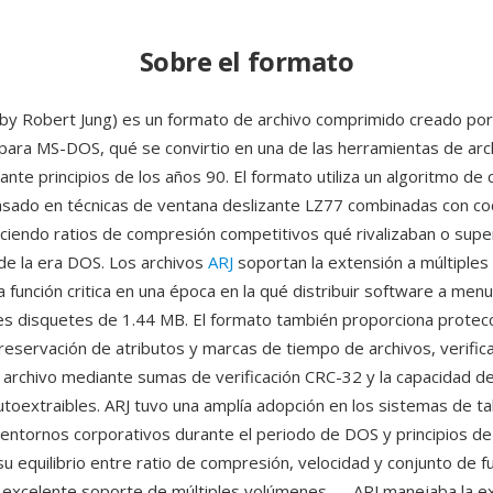
Sobre el formato
 by Robert Jung) es un formato de archivo comprimido creado por
para MS-DOS, qué se convirtio en una de las herramientas de ar
ante principios de los años 90. El formato utiliza un algoritmo d
asado en técnicas de ventana deslizante LZ77 combinadas con cod
ciendo ratios de compresión competitivos qué rivalizaban o supe
de la era DOS. Los archivos
ARJ
soportan la extensión a múltiple
 función critica en una época en la qué distribuir software a menu
les disquetes de 1.44 MB. El formato también proporciona protec
reservación de atributos y marcas de tiempo de archivos, verific
l archivo mediante sumas de verificación CRC-32 y la capacidad d
utoextraibles. ARJ tuvo una amplía adopción en los sistemas de t
 entornos corporativos durante el periodo de DOS y principios d
su equilibrio entre ratio de compresión, velocidad y conjunto de f
l excelente soporte de múltiples volúmenes — ARJ manejaba la e