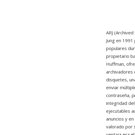
ARJ (Archived
Jung en 1991 
populares dur
propietario b
Huffman, ofre
archivadores 
disquetes, una
enviar múltip
contraseña, p
integridad de
ejecutables a
anuncios y en
valorado por 
ventaja era e