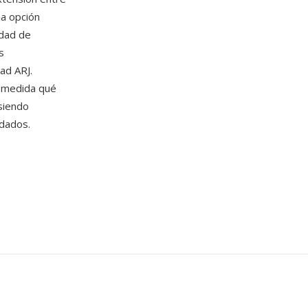
a opción
idad de
s
ad ARJ.
a medida qué
 siendo
edados.