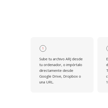
1
Sube tu archivo ARJ desde
E
tu ordenador, o impórtalo
d
directamente desde
T
Google Drive, Dropbox o
c
una URL.
1