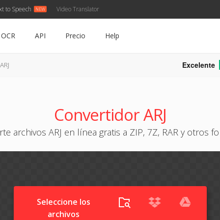
xt to Speech
Video Translator
OCR
API
Precio
Help
Excelente
 ARJ
Convertidor ARJ
rte archivos ARJ en línea gratis a ZIP, 7Z, RAR y otros f
Seleccione los
archivos