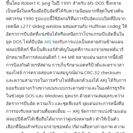
ขึ้นโดย Robert K. Jung ในปี 1991 สำหรับ MS-DOS ซึ่งกลาย
เป็นหนึ่งในเครื่องมือบีบอัดที่ได้รับความนิยมมากที่สุดในช่วงต้น
ทศวรรษ 1990 รูปแบบนี้ใช้อัลกอริทึมการบีบอัดแบบปิดที่อิงจาก
เทคนิค LZ77 sliding window ผสมผสานกับ Huffman coding ให้
อัตราการบีบอัดที่แข่งขันได้หรือเหนือกว่าโปรแกรมบีบอัดอื่นใน
ยุค DOS ไฟล์บีบอัด
ARJ
รองรับการแบ่งเป็นหลายส่วนข้ามแผ่น
ฟลอปปีดิสก์ ซึ่งเป็นฟีเจอร์สำคัญในยุคที่การแจกจ่ายซอฟต์แวร์
มักหมายถึงการส่งแผ่นดิสก์ 1.44 MB หลายแผ่น นอกจากนี้ยังมี
การป้องกันด้วยรหัสผ่าน การเก็บรักษาแอตทริบิวต์และตราเวลา
ของไฟล์ การตรวจสอบความสมบูรณ์ผ่าน CRC-32 checksum
และความสามารถในการสร้างไฟล์ที่แตกตัวเองได้ ARJ ได้รับการ
ยอมรับอย่างกว้างขวางบนระบบกระดานข่าวและในองค์กรธุรกิจ
ในช่วงยุค DOS และ Windows ยุคแรก ด้วยความสมดุลระหว่าง
อัตราการบีบอัด ความเร็ว และชุดฟีเจอร์ จุดเด่นประการหนึ่งคือ
การรองรับหลายส่วนที่ยอดเยี่ยม — ARJ จัดการการแบ่งข้ามแผ่น
ฟลอปปีดิสก์ได้เชื่อถือได้มากกว่าคู่แข่งหลายตัว ทำให้เป็นตัว
เลือกที่นิยมสำหรับแจกจ่ายซอฟต์แวร์ผ่านสื่อทางกายภาพ ความ