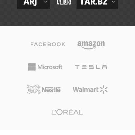
ARJ
TAR.BZ
ไปยัง