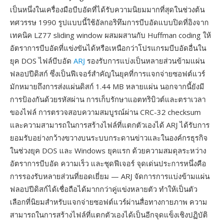
เป็นหนึ่งในเครื่องมือบีบอัดที่ได้รับความนิยมมากที่สุดในช่วงต้น
ทศวรรษ 1990 รูปแบบนี้ใช้อัลกอริทึมการบีบอัดแบบปิดที่อิงจาก
เทคนิค LZ77 sliding window ผสมผสานกับ Huffman coding ให้
อัตราการบีบอัดที่แข่งขันได้หรือเหนือกว่าโปรแกรมบีบอัดอื่นใน
ยุค DOS ไฟล์บีบอัด
ARJ
รองรับการแบ่งเป็นหลายส่วนข้ามแผ่น
ฟลอปปีดิสก์ ซึ่งเป็นฟีเจอร์สำคัญในยุคที่การแจกจ่ายซอฟต์แวร์
มักหมายถึงการส่งแผ่นดิสก์ 1.44 MB หลายแผ่น นอกจากนี้ยังมี
การป้องกันด้วยรหัสผ่าน การเก็บรักษาแอตทริบิวต์และตราเวลา
ของไฟล์ การตรวจสอบความสมบูรณ์ผ่าน CRC-32 checksum
และความสามารถในการสร้างไฟล์ที่แตกตัวเองได้ ARJ ได้รับการ
ยอมรับอย่างกว้างขวางบนระบบกระดานข่าวและในองค์กรธุรกิจ
ในช่วงยุค DOS และ Windows ยุคแรก ด้วยความสมดุลระหว่าง
อัตราการบีบอัด ความเร็ว และชุดฟีเจอร์ จุดเด่นประการหนึ่งคือ
การรองรับหลายส่วนที่ยอดเยี่ยม — ARJ จัดการการแบ่งข้ามแผ่น
ฟลอปปีดิสก์ได้เชื่อถือได้มากกว่าคู่แข่งหลายตัว ทำให้เป็นตัว
เลือกที่นิยมสำหรับแจกจ่ายซอฟต์แวร์ผ่านสื่อทางกายภาพ ความ
สามารถในการสร้างไฟล์ที่แตกตัวเองได้เป็นอีกจุดแข็งเชิงปฏิบัติ