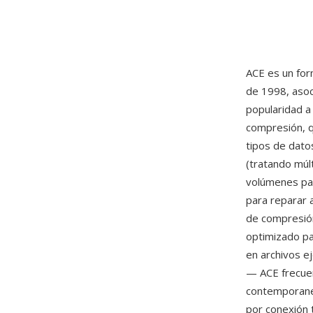
ACE es un for
de 1998, asoc
popularidad a 
compresión, 
tipos de dato
(tratando múlt
volúmenes par
para reparar 
de compresión
optimizado pa
en archivos e
— ACE frecue
contemporanea
por conexión 