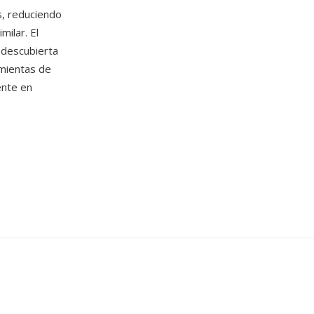
s, reduciendo
milar. El
a descubierta
amientas de
ente en