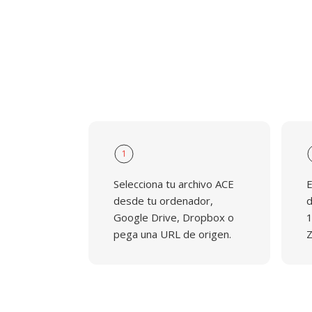
1
Selecciona tu archivo ACE
E
desde tu ordenador,
d
Google Drive, Dropbox o
1
pega una URL de origen.
Z