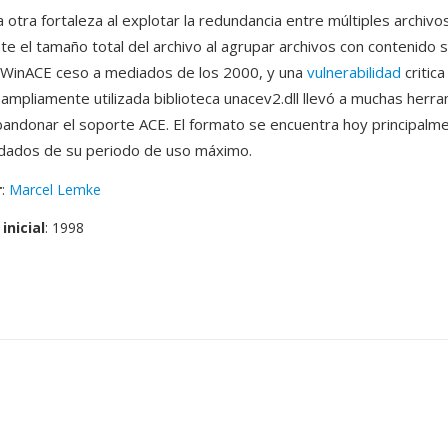
 otra fortaleza al explotar la redundancia entre múltiples archivo
e el tamaño total del archivo al agrupar archivos con contenido si
 WinACE ceso a mediados de los 2000, y una
vulnerabilidad
critic
 ampliamente utilizada biblioteca unacev2.dll llevó a muchas herr
bandonar el soporte ACE. El formato se encuentra hoy principalm
edados de su periodo de uso máximo.
r
:
Marcel Lemke
inicial
: 1998