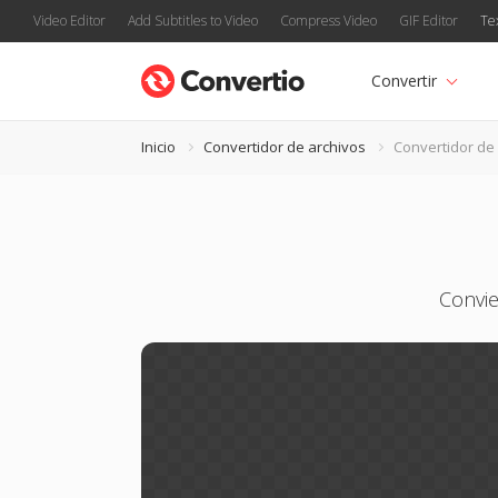
Video Editor
Add Subtitles to Video
Compress Video
GIF Editor
Te
Convertir
Inicio
Convertidor de archivos
Convertidor de
Convie