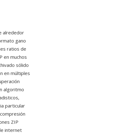
e alrededor
ormato gano
tes ratios de
IP en muchos
chivado sólido
on en múltiples
uperación
un algoritmo
disticos,
a particular
e compresión
ones ZIP
de internet