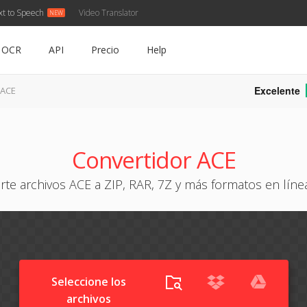
xt to Speech
Video Translator
OCR
API
Precio
Help
Excelente
 ACE
Convertidor ACE
rte archivos ACE a ZIP, RAR, 7Z y más formatos en línea
Seleccione los
archivos