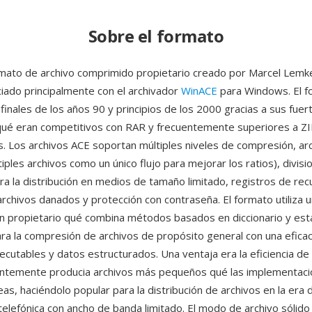
Sobre el formato
mato de archivo comprimido propietario creado por Marcel Lemk
iado principalmente con el archivador
WinACE
para Windows. El f
finales de los años 90 y principios de los 2000 gracias a sus fuer
qué eran competitivos con RAR y frecuentemente superiores a Z
s. Los archivos ACE soportan múltiples niveles de compresión, ar
iples archivos como un único flujo para mejorar los ratios), divisi
a la distribución en medios de tamaño limitado, registros de rec
archivos danados y protección con contraseña. El formato utiliza 
 propietario qué combina métodos basados en diccionario y esta
ra la compresión de archivos de propósito general con una eficaci
jecutables y datos estructurados. Una ventaja era la eficiencia d
ntemente producia archivos más pequeños qué las implementaci
s, haciéndolo popular para la distribución de archivos en la era 
telefónica con ancho de banda limitado. El modo de archivo sólido