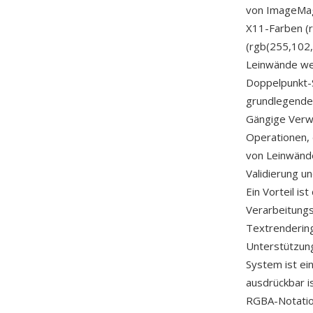
von ImageMag
X11-Farben (r
(rgb(255,102,
Leinwände wer
Doppelpunkt-S
grundlegende 
Gängige Verw
Operationen, 
von Leinwände
Validierung u
Ein Vorteil i
Verarbeitungs
Textrendering
Unterstützun
System ist ei
ausdrückbar i
RGBA-Notation