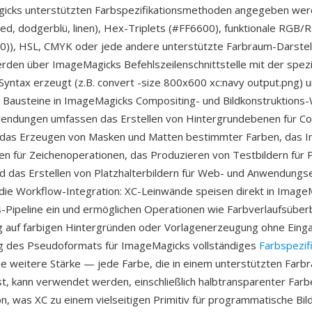
icks unterstützten Farbspezifikationsmethoden angegeben wer
ed, dodgerblü, linen), Hex-Triplets (#FF6600), funktionale RGB
0)), HSL, CMYK oder jede andere unterstützte Farbraum-Darstel
den über ImageMagicks Befehlszeilenschnittstelle mit der spezi
yntax erzeugt (z.B. convert -size 800x600 xc:navy output.png) u
Bausteine in ImageMagicks Compositing- und Bildkonstruktions-
endungen umfassen das Erstellen von Hintergrundebenen für Co
das Erzeugen von Masken und Matten bestimmter Farben, das Init
n für Zeichenoperationen, das Produzieren von Testbildern für P
nd das Erstellen von Platzhalterbildern für Web- und Anwendungs
st die Workflow-Integration: XC-Leinwände speisen direkt in Imag
-Pipeline ein und ermöglichen Operationen wie Farbverlaufsübe
 auf farbigen Hintergründen oder Vorlagenerzeugung ohne Einga
g des Pseudoformats für ImageMagicks vollständiges
Farbspezif
ne weitere Stärke — jede Farbe, die in einem unterstützten Farb
st, kann verwendet werden, einschließlich halbtransparenter Far
, was XC zu einem vielseitigen Primitiv für programmatische Bil