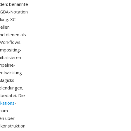
den: benannte
/RGBA-Notation
lung. XC-
ellen
nd dienen als
Workflows.
mpositing-
ialisieren
ipeline-
entwicklung.
eMagicks
rblendungen,
bedatei. Die
ikations
-
raum
ben über
dkonstruktion