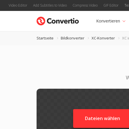
Video Editor
Add Subtitles to Video
Compress Video
GIF Editor
Te
Konvertieren
Startseite
Bildkonverter
XC-Konverter
XC i
W
Dateien wählen