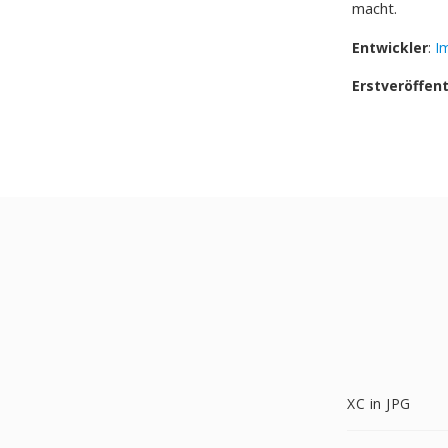
macht.
Entwickler
:
I
Erstveröffen
XC in JPG