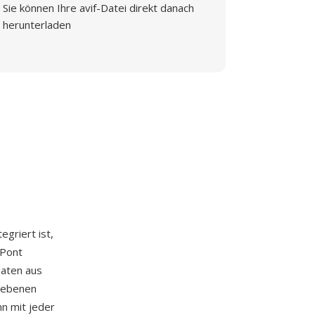
Sie können Ihre avif-Datei direkt danach
herunterladen
tegriert ist,
uPont
daten aus
egebenen
nn mit jeder