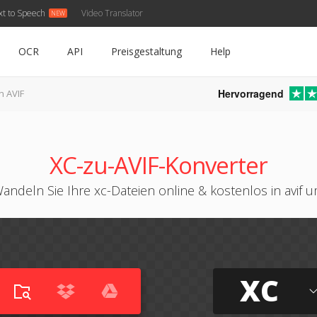
xt to Speech
Video Translator
OCR
API
Preisgestaltung
Help
Hervorragend
n AVIF
XC-zu-AVIF-Konverter
andeln Sie Ihre xc-Dateien online & kostenlos in avif 
XC