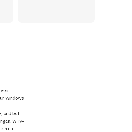
 von
 für Windows
, und bot
dungen. WTV-
hreren