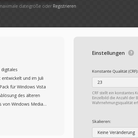
 maximale dateigröße oder
Registrieren
Einstellungen
digitales
Konstante Qualität (CRF):
ntwickelt und im Juli
23
ack für Windows Vista
CRF stellt ein konstantes 
Ablösung des älteren
Einzelbild die Anzahl der 
Wahrnehmungsqualität erf
as von Windows Media
istungsfähigeren
-Fernsehsendungen. WTV-
Skalieren:
 H.264-Kodierung
Keine Veränderung