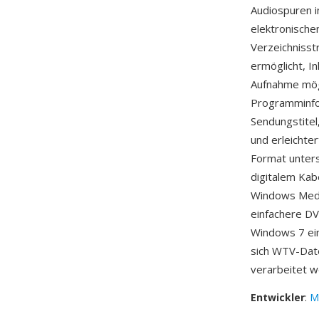
Audiospuren 
elektronische
Verzeichnisst
ermöglicht, I
Aufnahme mögl
Programminf
Sendungstitel
und erleichte
Format unters
digitalem Kab
Windows Media
einfachere D
Windows 7 ein
sich WTV-Date
verarbeitet w
Entwickler
:
M