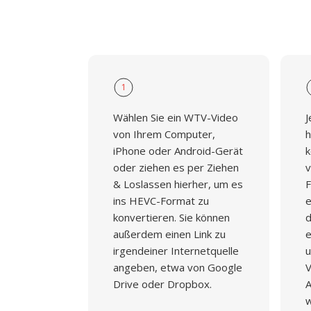
1
Wählen Sie ein WTV-Video
J
von Ihrem Computer,
h
iPhone oder Android-Gerät
k
oder ziehen es per Ziehen
v
& Loslassen hierher, um es
F
ins HEVC-Format zu
e
konvertieren. Sie können
d
außerdem einen Link zu
e
irgendeiner Internetquelle
u
angeben, etwa von Google
V
Drive oder Dropbox.
A
w