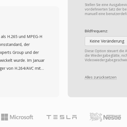
 AC-3- oder MPEG-
Stellen Sie eine Ausgabev
aten des elektronischen
vordefinierten Satz der b
manuell eine benutzerdefi
Der Container nutzt eine
-Funktionen unterstützt
Bildfrequenz:
, Inhalte aufzunehmen,
h als H.265 und MPEG-H
m Anfang der Aufnahme
Keine Veränderung
onsstandard, der
-Framework bewahrt
Diese Option steuert die A
xperts Group und der
die Wiedergabeglätte, ni
dem elektronischen
wickelt wurde. Im Januar
Videowiedergabegeschwin
ungstitel,
ger von H.264/AVC mit
abe und
ressionseffizienz zu
Alles zurücksetzen
o die Organisation und
 Bitrate eine
e. Das Format
. Der Standard erreicht
ls auch High-Definition-
bis zu 64x64 Pixeln,
ischem ATSC- und
irektionalen Intra-
tiv über Windows Media
set-Filterung und
erten Windows-Tools in
avefront Parallel