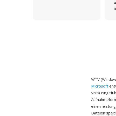
u
u
WTV (Windows
Microsoft
entw
Vista eingefü
Aufnahmeform
einen leistun
Dateien spei