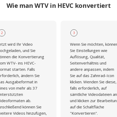
Wie man WTV in HEVC konvertiert
2
3
etzt wird Ihr Video
Wenn Sie möchten, könne
ochgeladen, und Sie
Sie Einstellungen wie
önnen die Konvertierung
Auflösung, Qualität,
om WTV- ins HEVC-
Seitenverhältnis und
ormat starten. Falls
andere anpassen, indem
rforderlich, ändern Sie
Sie auf das Zahnrad-Icon
as Ausgabeformat in
klicken. Wenden Sie diese,
ines von mehr als 37
falls erforderlich, auf
nterstützten
sämtliche Videodateien an
ideoformaten ab.
und klicken zur Bearbeitu
nschließend können Sie
auf die Schaltfläche
eitere Videos hinzufügen,
"Konvertieren".