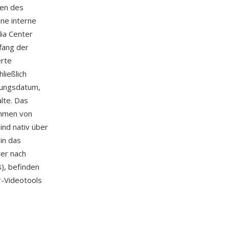
ten des
ne interne
ia Center
fang der
erte
ließlich
lungsdatum,
lte. Das
ahmen von
nd nativ über
in das
er nach
), befinden
r-Videotools