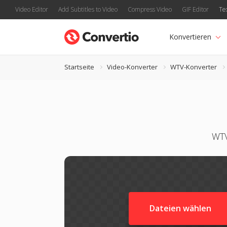
Video Editor
Add Subtitles to Video
Compress Video
GIF Editor
Te
Konvertieren
Startseite
Video-Konverter
WTV-Konverter
WTV
Dateien wählen