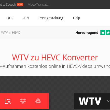
xt to Speech
Video Translator
OCR
API
Preisgestaltung
Help
Hervorragend
WTV in HEVC
WTV zu HEVC Konverter
-Aufnahmen kostenlos online in HEVC-Videos umwan
WTV