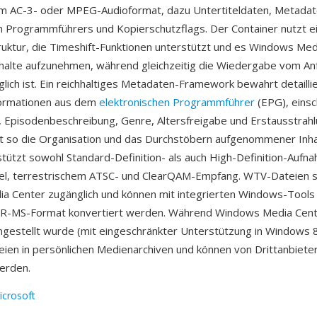
im AC-3- oder MPEG-Audioformat, dazu Untertiteldaten, Metada
n Programmführers und Kopierschutzflags. Der Container nutzt ei
ruktur, die Timeshift-Funktionen unterstützt und es Windows Med
nhalte aufzunehmen, während gleichzeitig die Wiedergabe vom An
ich ist. Ein reichhaltiges Metadaten-Framework bewahrt detailli
ormationen aus dem
elektronischen Programmführer
(EPG), einsch
, Episodenbeschreibung, Genre, Altersfreigabe und Erstausstrah
rt so die Organisation und das Durchstöbern aufgenommener Inha
tützt sowohl Standard-Definition- als auch High-Definition-Aufn
el, terrestrischem ATSC- und ClearQAM-Empfang. WTV-Dateien si
 Center zugänglich und können mit integrierten Windows-Tools 
VR-MS-Format konvertiert werden. Während Windows Media Cent
gestellt wurde (mit eingeschränkter Unterstützung in Windows 8
ien in persönlichen Medienarchiven und können von Drittanbiete
erden.
icrosoft