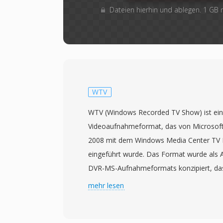
Dateien hierhin und ablegen. 1 GB
WTV
WTV (Windows Recorded TV Show) ist ein 
Videoaufnahmeformat, das von Microsoft e
2008 mit dem Windows Media Center TV P
eingeführt wurde. Das Format wurde als 
DVR-MS-Aufnahmeformats konzipiert, d
Center verwendet wurde, und bot einen le
mehr lesen
Container für die Aufzeichnung von Live
Dateien speichern Video in MPEG-2- oder