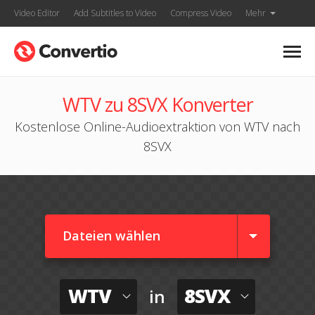
Video Editor
Add Subtitles to Video
Compress Video
Mehr
WTV zu 8SVX Konverter
Kostenlose Online-Audioextraktion von WTV nach
8SVX
Dateien wählen
WTV
8SVX
in