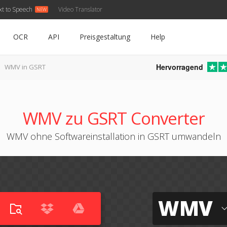
xt to Speech
Video Translator
OCR
API
Preisgestaltung
Help
Hervorragend
WMV in GSRT
WMV zu GSRT Converter
WMV ohne Softwareinstallation in GSRT umwandeln
WMV