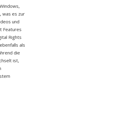
n Windows,
, was es zur
ideos und
t Features
ital Rights
benfalls als
ährend die
selt ist,
n
ystem