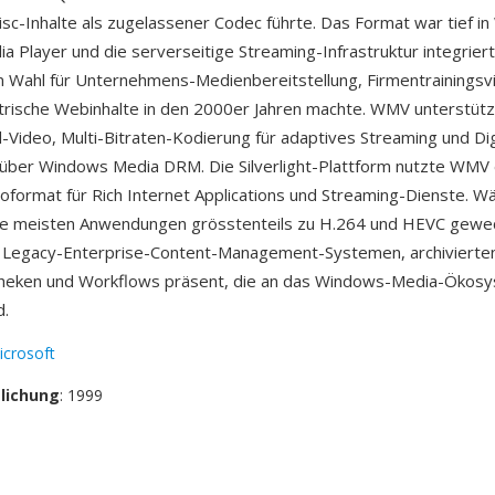
isc-Inhalte als zugelassener Codec führte. Das Format war tief i
 Player und die serverseitige Streaming-Infrastruktur integriert
 Wahl für Unternehmens-Medienbereitstellung, Firmentrainingsv
rische Webinhalte in den 2000er Jahren machte. WMV unterstütz
d-Video, Multi-Bitraten-Kodierung für adaptives Streaming und Dig
ber Windows Media DRM. Die Silverlight-Plattform nutzte WMV e
oformat für Rich Internet Applications und Streaming-Dienste. W
ie meisten Anwendungen grösstenteils zu H.264 und HEVC gewech
n Legacy-Enterprise-Content-Management-Systemen, archivierte
theken und Workflows präsent, die an das Windows-Media-Ökos
d.
icrosoft
tlichung
: 1999