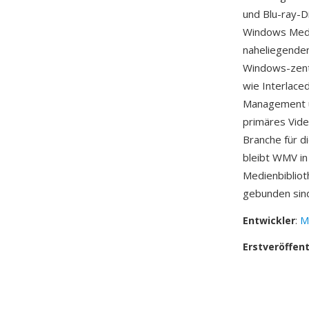
und Blu-ray-D
Windows Media
naheliegenden
Windows-zent
wie Interlace
Management ü
primäres Vide
Branche für d
bleibt WMV i
Medienbiblio
gebunden sin
Entwickler
:
M
Erstveröffen