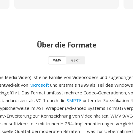
Über die Formate
WMV
GSRT
 Media Video) ist eine Familie von Videocodecs und zugehörig
entwickelt von
Microsoft
und erstmals 1999 als Teil des Window
ingeführt. Das Format umfasst mehrere Codec-Generationen, v
tandardisiert als VC-1 durch die
SMPTE
unter der Spezifikation
 typischerweise im ASF-Wrapper (Advanced Systems Format) verp
mv-Erweiterung zur Kennzeichnung von Videoinhalten. WMV 9/VC-
ionseffizienz, die mit frühen H.264-Implementierungen vergleic
 visuelle Qualität bei moderaten Bitraten — was zur Uebernahme