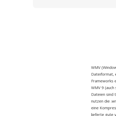
WMV (Windows
Dateiformat, 
Frameworks e
WMV 9 (auch s
Dateien sind
nutzen die .w
eine Kompress
lieferte gute