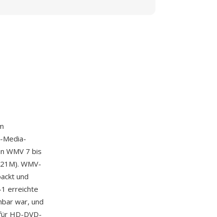
em
s-Media-
on WMV 7 bis
 421M). WMV-
ackt und
1 erreichte
hbar war, und
 für HD-DVD-