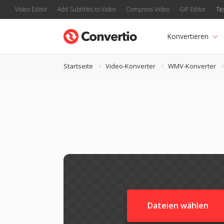
Video Editor
Add Subtitles to Video
Compress Video
GIF Editor
Te
Konvertieren
Startseite
Video-Konverter
WMV-Konverter
Dateien wählen