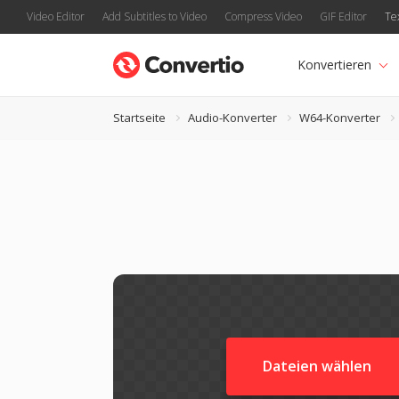
Video Editor
Add Subtitles to Video
Compress Video
GIF Editor
Te
Konvertieren
Startseite
Audio-Konverter
W64-Konverter
Dateien wählen