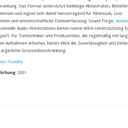
ränkung. Das Format unterstützt beliebige Abtastraten, Bittiefe
ationen und eignet sich damit hervorragend für Filmmusik, Live-
hmen und wissenschaftliche Datenerfassung. Sound Forge,
Audac
sionelle Audio-Workstations bieten native W64-Unterstützung fü
port. Für Tontechniker und Produzenten, die regelmäßig mit lang
ven Aufnahmen arbeiten, bietet W64 die Zuverlässigkeit und Einfa
 ärgerliche Grössenbeschränkung.
onic Foundry
tlichung
: 2001