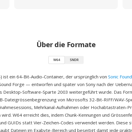
Über die Formate
W64
SNDR
ist ein 64-Bit-Audio-Container, der ursprünglich von
Sonic Found
Sound Forge — entworfen und später von Sony nach der Ueber
ys Desktop-Software-Sparte 2003 weitergeführt wurde. Das Form
GB-Dateigrössenbegrenzung von Microsofts 32-Bit-RIFF/WAV-Spez
ufnahmesessions, Mehrkanal-Aufnahmen oder Hochabtastraten-P
 wird. W64 erreicht dies, indem Chunk-Kennungen und Grössenfe
 und GUIDs statt Vier-Zeichen-Codes verwendet werden. Diese st
aubt Dateien im Exabyte-Bereich und beseitigt damit jede prakt