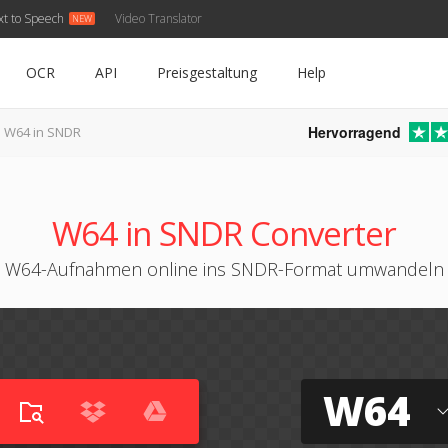
xt to Speech
Video Translator
OCR
API
Preisgestaltung
Help
Hervorragend
W64 in SNDR
W64 in SNDR Converter
W64-Aufnahmen online ins SNDR-Format umwandeln
W64