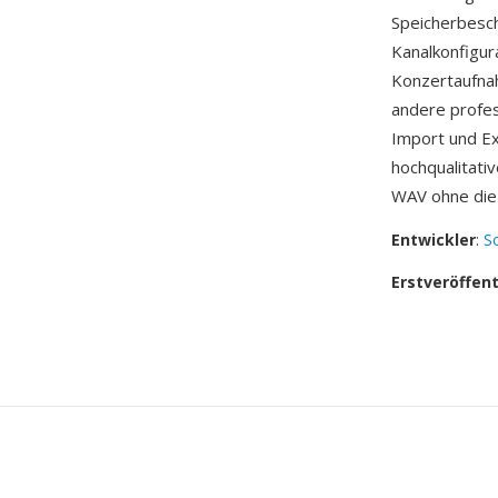
Speicherbesch
Kanalkonfigur
Konzertaufna
andere profes
Import und Ex
hochqualitati
WAV ohne die
Entwickler
:
S
Erstveröffen