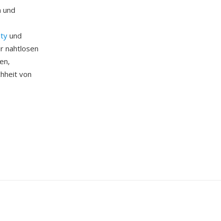
n und
ity
und
r nahtlosen
en,
chheit von