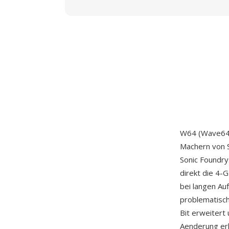
W64 (Wave64) 
Machern von 
Sonic Foundr
direkt die 4-
bei langen A
problematisch
Bit erweitert
Aenderung erl