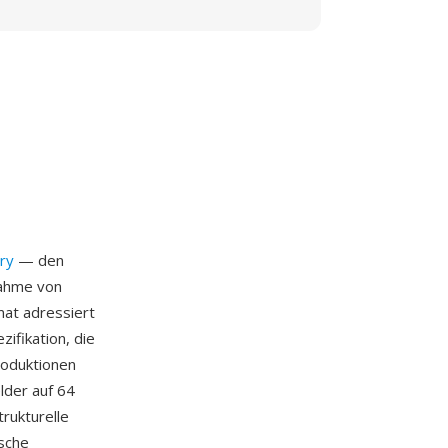
ry
— den
nahme von
at adressiert
ifikation, die
roduktionen
lder auf 64
rukturelle
ische