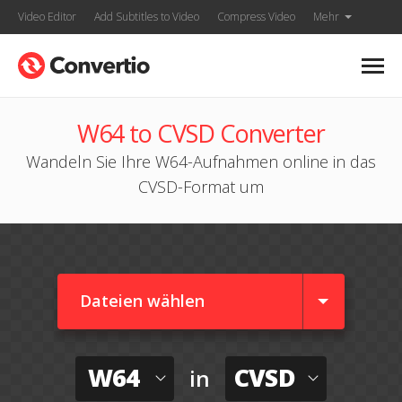
Video Editor
Add Subtitles to Video
Compress Video
Mehr
W64 to CVSD Converter
Wandeln Sie Ihre W64-Aufnahmen online in das
CVSD-Format um
Dateien wählen
W64
CVSD
in