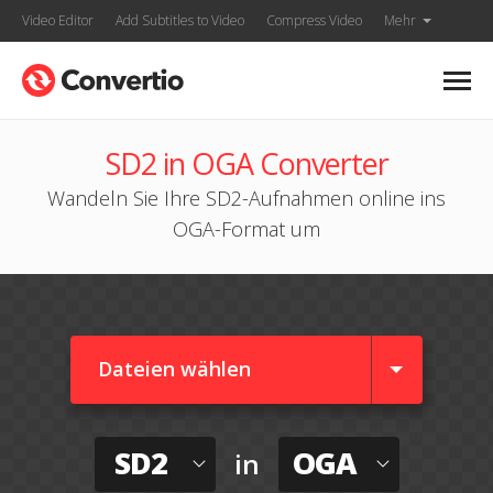
Video Editor
Add Subtitles to Video
Compress Video
Mehr
SD2 in OGA Converter
Wandeln Sie Ihre SD2-Aufnahmen online ins
OGA-Format um
Dateien wählen
SD2
OGA
in