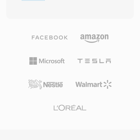
indem sie explizit signalisiert, dass eine Datei
Windows oder Unix. Ein zentraler Vorteil war die
ausschließlich Audiodaten enthält. Unter der
Unterstützung mehrerer Kanäle in einer
Haube können OGA-Dateien Audio tragen, das
einzigen Datei und die enge Integration mit der
mit Vorbis, FLAC, Speex oder Opus kodiert ist
Pro-Tools-Bearbeitungsumgebung, die non-
— der Container ist Codec-agnostisch und
destruktives, regionenbasiertes Editing
dient als Transport-Wrapper mit Unterstützung
ermöglichte. Das Format trug auch Loop-
für verkettete logische Bitstreams und Granule-
Punkte und Marker, was es wertvoll für
basiertes Seeking. Ein Vorteil von OGA ist die
Sample-Bibliotheken machte. Als Avid
Interoperabilität: Anwendungen, die die .oga-
Technology Pro Tools auf WAV und AIFF
Erweiterung erkennen, können für reine
umstellte, ging die SD2-Nutzung zurück, doch
Audiowiedergabe optimieren, ohne nach
Millionen von Legacy-Session-Archiven
Videospuren suchen zu müssen, was zu
enthalten nach wie vor SD2-Dateien, die
schnelleren Ladezeiten und geringerem
gelegentlich konvertiert werden müssen.
Speicherverbrauch führt. Da der Ogg-Container
und seine zugehörigen Codecs vollständig
quelloffen und lizenzgebührenfrei sind,