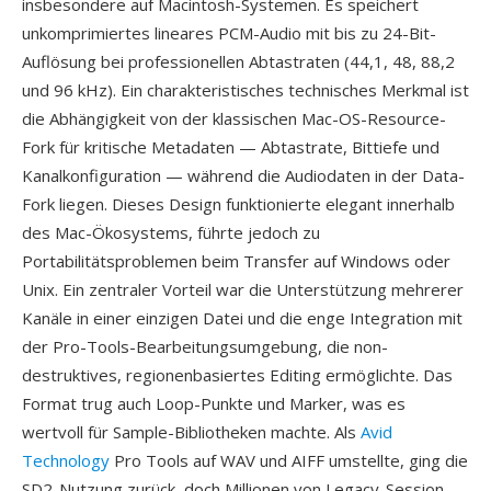
insbesondere auf Macintosh-Systemen. Es speichert
unkomprimiertes lineares PCM-Audio mit bis zu 24-Bit-
Auflösung bei professionellen Abtastraten (44,1, 48, 88,2
und 96 kHz). Ein charakteristisches technisches Merkmal ist
die Abhängigkeit von der klassischen Mac-OS-Resource-
Fork für kritische Metadaten — Abtastrate, Bittiefe und
Kanalkonfiguration — während die Audiodaten in der Data-
Fork liegen. Dieses Design funktionierte elegant innerhalb
des Mac-Ökosystems, führte jedoch zu
Portabilitätsproblemen beim Transfer auf Windows oder
Unix. Ein zentraler Vorteil war die Unterstützung mehrerer
Kanäle in einer einzigen Datei und die enge Integration mit
der Pro-Tools-Bearbeitungsumgebung, die non-
destruktives, regionenbasiertes Editing ermöglichte. Das
Format trug auch Loop-Punkte und Marker, was es
wertvoll für Sample-Bibliotheken machte. Als
Avid
Technology
Pro Tools auf WAV und AIFF umstellte, ging die
SD2-Nutzung zurück, doch Millionen von Legacy-Session-