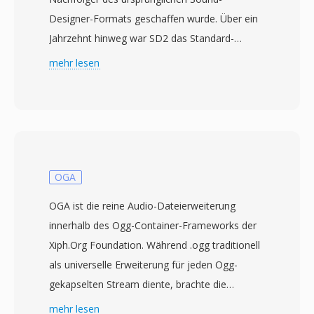
Designer-Formats geschaffen wurde. Über ein
Jahrzehnt hinweg war SD2 das Standard-
Austauschformat in professionellen
mehr lesen
Tonstudios, insbesondere auf Macintosh-
Systemen. Es speichert unkomprimiertes
lineares PCM-Audio mit bis zu 24-Bit-Auflösung
bei professionellen Abtastraten (44,1, 48, 88,2
und 96 kHz). Ein charakteristisches technisches
Merkmal ist die Abhängigkeit von der
OGA
klassischen Mac-OS-Resource-Fork für kritische
OGA ist die reine Audio-Dateierweiterung
Metadaten — Abtastrate, Bittiefe und
innerhalb des Ogg-Container-Frameworks der
Kanalkonfiguration — während die Audiodaten
Xiph.Org Foundation. Während .ogg traditionell
in der Data-Fork liegen. Dieses Design
als universelle Erweiterung für jeden Ogg-
funktionierte elegant innerhalb des Mac-
gekapselten Stream diente, brachte die
Ökosystems, führte jedoch zu
Einführung von .oga im Jahr 2007 Klarheit,
mehr lesen
Portabilitätsproblemen beim Transfer auf