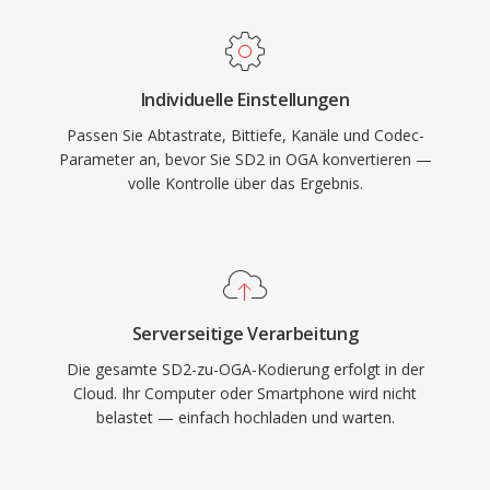
vermeidet OGA die patentrechtlichen
Komplexitäten proprietärer Formate. Das
Format unterstützt Vorbis-Kommentar-
Individuelle Einstellungen
Metadaten für standardisiertes Tagging von
Passen Sie Abtastrate, Bittiefe, Kanäle und Codec-
Künstler-, Album- und Titelinformationen. OGA
Parameter an, bevor Sie SD2 in OGA konvertieren —
wird nativ in Firefox, Chromium-basierten
volle Kontrolle über das Ergebnis.
Browsern, VLC und den meisten Linux-
Desktopumgebungen wiedergegeben und ist
damit eine praktische Wahl für Web-
Audioverteilung und Archivierungs-Workflows.
Serverseitige Verarbeitung
Die gesamte SD2-zu-OGA-Kodierung erfolgt in der
Cloud. Ihr Computer oder Smartphone wird nicht
belastet — einfach hochladen und warten.