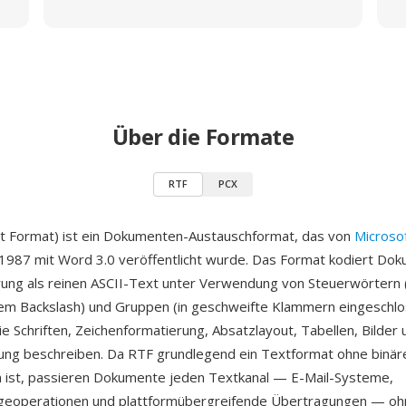
Über die Formate
RTF
PCX
t Format) ist ein Dokumenten-Austauschformat, das von
Microso
1987 mit Word 3.0 veröffentlicht wurde. Das Format kodiert Dok
ung als reinen ASCII-Text unter Verwendung von Steuerwörtern 
tem Backslash) und Gruppen (in geschweifte Klammern eingeschl
ie Schriften, Zeichenformatierung, Absatzlayout, Tabellen, Bilder 
tung beschreiben. Da RTF grundlegend ein Textformat ohne binär
ist, passieren Dokumente jeden Textkanal — E-Mail-Systeme,
geoperationen und plattformübergreifende Übertragungen — oh