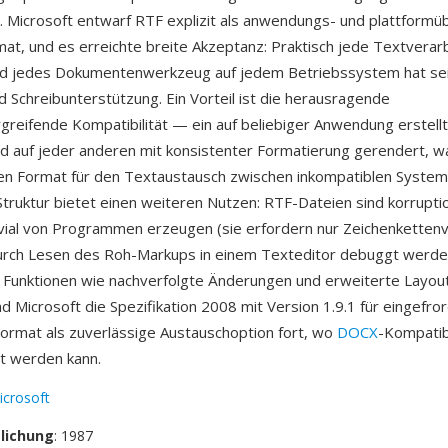
 Microsoft entwarf RTF explizit als anwendungs- und plattformü
at, und es erreichte breite Akzeptanz: Praktisch jede Textverar
nd jedes Dokumentenwerkzeug auf jedem Betriebssystem hat sei
 Schreibunterstützung. Ein Vorteil ist die herausragende
greifende Kompatibilität — ein auf beliebiger Anwendung erstell
 auf jeder anderen mit konsistenter Formatierung gerendert, 
en Format für den Textaustausch zwischen inkompatiblen System
Struktur bietet einen weiteren Nutzen: RTF-Dateien sind korrupti
rivial von Programmen erzeugen (sie erfordern nur Zeichenketten
urch Lesen des Roh-Markups in einem Texteditor debuggt werde
Funktionen wie nachverfolgte Änderungen und erweiterte Layou
nd Microsoft die Spezifikation 2008 mit Version 1.9.1 für eingefror
ormat als zuverlässige Austauschoption fort, wo
DOCX
-Kompatibi
t werden kann.
icrosoft
tlichung
: 1987