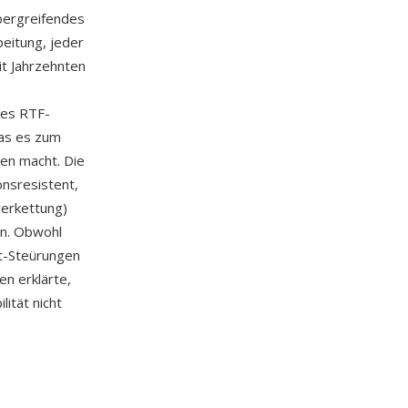
bergreifendes
beitung, jeder
t Jahrzehnten
tes RTF-
was es zum
en macht. Die
onsresistent,
verkettung)
n. Obwohl
t-Steürungen
en erklärte,
lität nicht