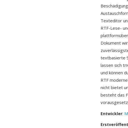
Beschädigung.
Austauschform
Texteditor u
RTF-Lese- und
plattformüber
Dokument wird
zuverlässigst
textbasierte 
lassen sich t
und können d
RTF moderne 
nicht bietet u
besteht das F
vorausgesetz
Entwickler
:
M
Erstveröffen