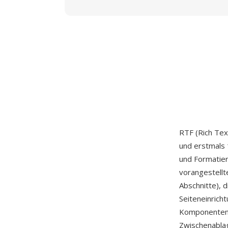
RTF (Rich Tex
und erstmals 
und Formatier
vorangestell
Abschnitte), d
Seiteneinrich
Komponenten 
Zwischenabla