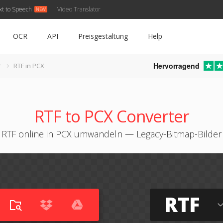
xt to Speech
Video Translator
OCR
API
Preisgestaltung
Help
Hervorragend
r
RTF in PCX
RTF to PCX Converter
RTF online in PCX umwandeln — Legacy-Bitmap-Bilder
RTF