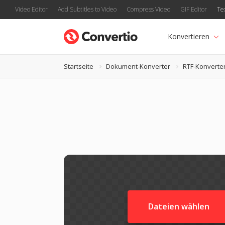
Video Editor
Add Subtitles to Video
Compress Video
GIF Editor
Te
Konvertieren
Startseite
Dokument-Konverter
RTF-Konverte
Dateien wählen