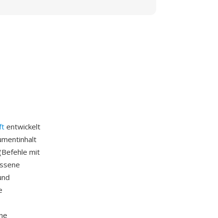
ft
entwickelt
umentinhalt
(Befehle mit
ossene
und
e
ne