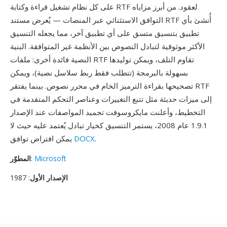
على كل نظام تشغيل قراءة وكتابة RTF لعقود. من أبرز مزاياه
التوافق الاستثنائي عبر المنصات — يُعرض مستند RTF أُنشئ بأي
تطبيق بتنسيق متسق على أي تطبيق آخر، مما يجعله التنسيق
الأكثر موثوقية لتبادل النصوص بين الأنظمة غير المتوافقة. البنية
النصية فائدة أخرى: ملفات RTF تقاوم التلف، ويمكن توليدها
بسهولة بالبرمجة (تتطلب فقط ربط سلاسل نصية)، ويمكن
تصحيحها بقراءة الترميز الخام في محرر نصوص. بينما يفتقر RTF
إلى ميزات حديثة مثل تتبع التغييرات وعناصر التحكم المتقدمة في
التخطيط، وأعلنت مايكروسوفت تجميد المواصفات عند الإصدار
1.9.1 عام 2008، يستمر التنسيق كخيار تبادل يُعتمد عليه حيث لا
.
DOCX
يمكن افتراض توافق
Microsoft
:
المطوّر
الإصدار الأول
: 1987