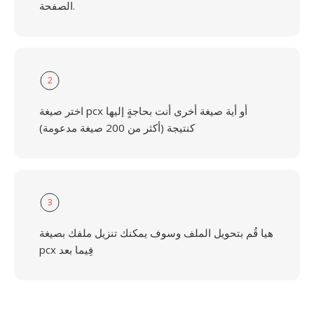
الصفحة.
2
اختر صيغة pcx أو أية صيغة أخرى أنت بحاجةٍ إليها
كنتيجة (أكثر من 200 صيغة مدعومة)
3
هيا قُم بتحويل الملف وسوف يمكنك تنزيل ملفك بصيغة
pcx فِيما بعد