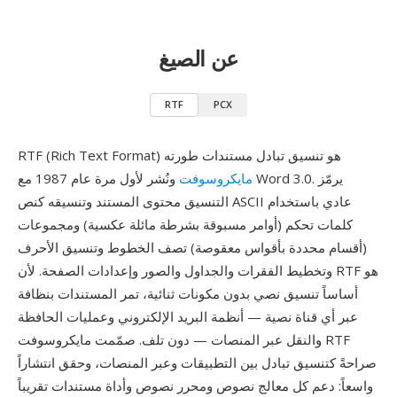
عن الصيغ
RTF
PCX
RTF (Rich Text Format) هو تنسيق تبادل مستندات طورته
مايكروسوفت
ونُشر لأول مرة عام 1987 مع Word 3.0. يرمّز
التنسيق محتوى المستند وتنسيقه كنص ASCII عادي باستخدام
كلمات تحكم (أوامر مسبوقة بشرطة مائلة عكسية) ومجموعات
(أقسام محددة بأقواس معقوصة) تصف الخطوط وتنسيق الأحرف
وتخطيط الفقرات والجداول والصور وإعدادات الصفحة. لأن RTF هو
أساساً تنسيق نصي بدون مكونات ثنائية، تمر المستندات بنظافة
عبر أي قناة نصية — أنظمة البريد الإلكتروني وعمليات الحافظة
والنقل عبر المنصات — دون تلف. صمّمت مايكروسوفت RTF
صراحةً كتنسيق تبادل بين التطبيقات وعبر المنصات، وحقق انتشاراً
واسعاً: دعم كل معالج نصوص ومحرر نصوص وأداة مستندات تقريباً