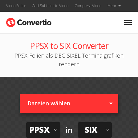
Video Editor
Add Subtitles to Video
Compress Video
Mehr
PPSX to SIX Converter
PPSX-Folien als DEC-SIXEL-Terminalgrafiken
rendern
Dateien wählen
PPSX
SIX
in