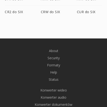
CR2 do SIX
CRW do SIX
CUR do SIX
About
Security
Formaty
Help
Status
Konwerter wideo
Konwerter audio
Konwerter dokumentów