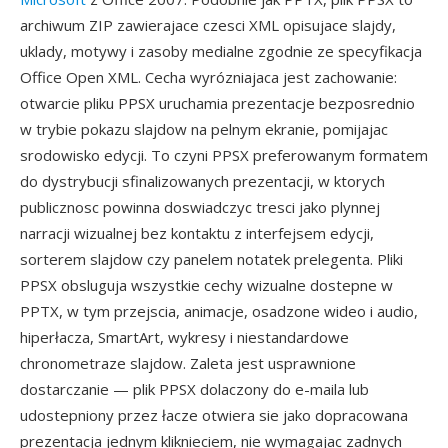
archiwum ZIP zawierajace czesci XML opisujace slajdy,
uklady, motywy i zasoby medialne zgodnie ze specyfikacja
Office Open XML. Cecha wyrózniajaca jest zachowanie:
otwarcie pliku PPSX uruchamia prezentacje bezposrednio
w trybie pokazu slajdow na pelnym ekranie, pomijajac
srodowisko edycji. To czyni PPSX preferowanym formatem
do dystrybucji sfinalizowanych prezentacji, w ktorych
publicznosc powinna doswiadczyc tresci jako plynnej
narracji wizualnej bez kontaktu z interfejsem edycji,
sorterem slajdow czy panelem notatek prelegenta. Pliki
PPSX obsluguja wszystkie cechy wizualne dostepne w
PPTX, w tym przejscia, animacje, osadzone wideo i audio,
hiperłacza, SmartArt, wykresy i niestandardowe
chronometraze slajdow. Zaleta jest usprawnione
dostarczanie — plik PPSX dolaczony do e-maila lub
udostepniony przez łacze otwiera sie jako dopracowana
prezentacja jednym kliknieciem, nie wymagajac zadnych