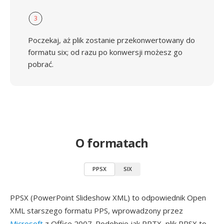
3
Poczekaj, aż plik zostanie przekonwertowany do
formatu six; od razu po konwersji możesz go
pobrać.
O formatach
PPSX
SIX
PPSX (PowerPoint Slideshow XML) to odpowiednik Open
XML starszego formatu PPS, wprowadzony przez
Microsoft
z Office 2007. Podobnie jak PPTX, plik PPSX to