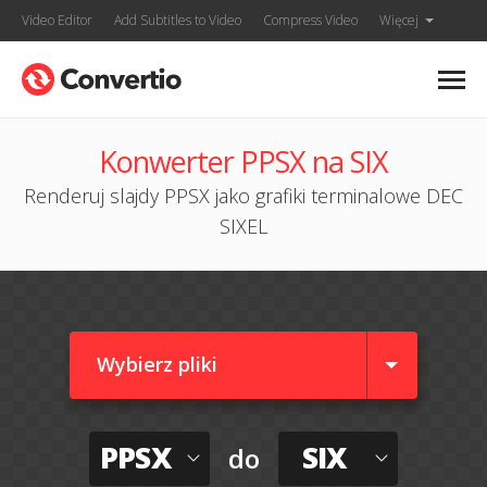
Video Editor
Add Subtitles to Video
Compress Video
Więcej
Konwerter PPSX na SIX
Renderuj slajdy PPSX jako grafiki terminalowe DEC
SIXEL
Wybierz pliki
PPSX
SIX
do