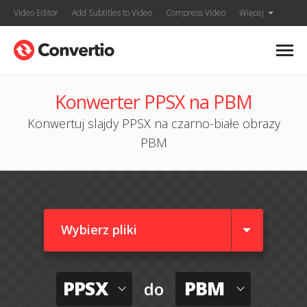
Video Editor
Add Subtitles to Video
Compress Video
Więcej
Konwerter PPSX na PBM
Konwertuj slajdy PPSX na czarno-białe obrazy
PBM
Wybierz pliki
PPSX
PBM
do