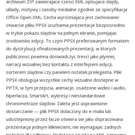
archiwum ZIP zawierajace czesci XML opisujace slajdy,
uklady, motywy i zasoby medialne zgodnie ze specyfikacja
Office Open XML. Cecha wyrózniajaca jest zachowanie:
otwarcie pliku PPSX uruchamia prezentacje bezposrednio
w trybie pokazu slajdow na pelnym ekranie, pomijajac
srodowisko edycji. To czyni PPSX preferowanym formatem
do dystrybucji sfinalizowanych prezentacji, w ktorych
publicznosc powinna doswiadczyc tresci jako plynnej
narracji wizualnej bez kontaktu z interfejsem edycji,
sorterem slajdow czy panelem notatek prelegenta. Pliki
PPSX obsluguja wszystkie cechy wizualne dostepne w
PPTX, w tym przejscia, animacje, osadzone wideo i audio,
hiperłacza, SmartArt, wykresy i niestandardowe
chronometraze slajdow. Zaleta jest usprawnione
dostarczanie — plik PPSX dolaczony do e-maila lub
udostepniony przez łacze otwiera sie jako dopracowana
prezentacja jednym kliknieciem, nie wymagajac zadnych
instrukcji dla odbiorcy. Podstawa oparta na XML zapewnia