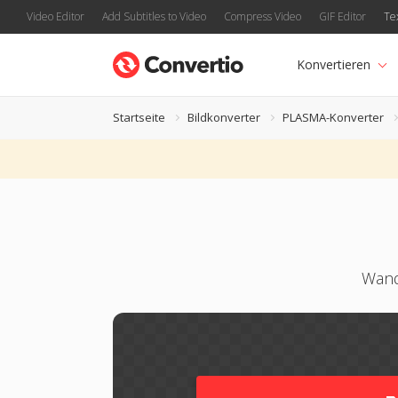
Video Editor
Add Subtitles to Video
Compress Video
GIF Editor
Te
Konvertieren
Startseite
Bildkonverter
PLASMA-Konverter
Wand