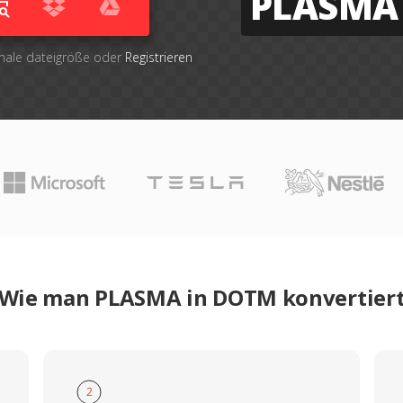
PLASMA
imale dateigröße oder
Registrieren
Wie man PLASMA in DOTM konvertier
2