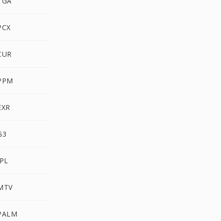
TGA
PCX
CUR
 PPM
EXR
G3
IPL
 MTV
 PALM