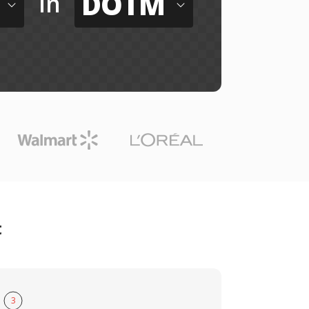
DOTM
in
t
3