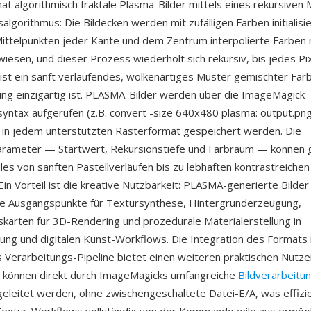
 algorithmisch fraktale Plasma-Bilder mittels eines rekursiven M
lgorithmus: Die Bildecken werden mit zufälligen Farben initialisie
ttelpunkten jeder Kante und dem Zentrum interpolierte Farben mi
esen, und dieser Prozess wiederholt sich rekursiv, bis jedes Pixel
ist ein sanft verlaufendes, wolkenartiges Muster gemischter Farb
ng einzigartig ist. PLASMA-Bilder werden über die ImageMagick-
syntax aufgerufen (z.B. convert -size 640x480 plasma: output.png
in jedem unterstützten Rasterformat gespeichert werden. Die
rameter — Startwert, Rekursionstiefe und Farbraum — können 
les von sanften Pastellverläufen bis zu lebhaften kontrastreiche
in Vorteil ist die kreative Nutzbarkeit: PLASMA-generierte Bilder
e Ausgangspunkte für Textursynthese, Hintergrunderzeugung,
karten für 3D-Rendering und prozedurale Materialerstellung in
lung und digitalen Kunst-Workflows. Die Integration des Formats 
Verarbeitungs-Pipeline bietet einen weiteren praktischen Nutz
r können direkt durch ImageMagicks umfangreiche
Bildverarbeitu
eleitet werden, ohne zwischengeschaltete Datei-E/A, was effizi