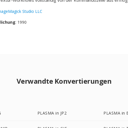
extur-Workflows vollständig von der Kommandozeile aus ermögli
mageMagick Studio LLC
tlichung
: 1990
Verwandte Konvertierungen
G
PLASMA in JP2
PLASMA in