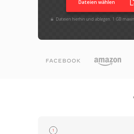
Dateien wählen
Dateien hierhin und ablegen. 1 GB max
1