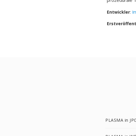
prozedurale T
Entwickler
:
I
Erstveröffen
PLASMA in JP