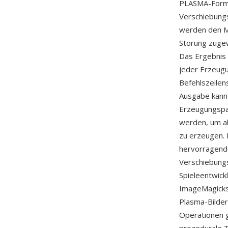
PLASMA-Format
Verschiebungsa
werden den Mi
Störung zugewi
Das Ergebnis 
jeder Erzeugu
Befehlszeilen
Ausgabe kann 
Erzeugungspa
werden, um al
zu erzeugen. E
hervorragend
Verschiebungs
Spieleentwick
ImageMagicks 
Plasma-Bilde
Operationen g