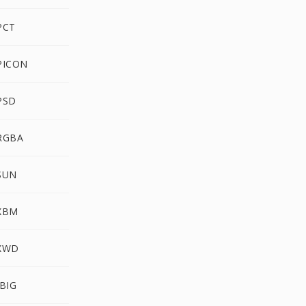
PCT
PICON
PSD
 RGBA
SUN
 XBM
 XWD
JBIG