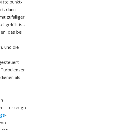
ittelpunkt-
rt, dann
t zufälliger
 gefüllt ist.
en, das bei
), und die
gesteuert
n Turbulenzen
 dienen als
in
en — erzeugte
ngs
-
ente