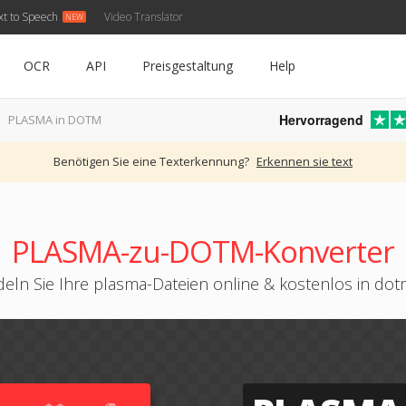
xt to Speech
Video Translator
OCR
API
Preisgestaltung
Help
Hervorragend
PLASMA in DOTM
Benötigen Sie eine Texterkennung?
Erkennen sie text
PLASMA-zu-DOTM-Konverter
eln Sie Ihre plasma-Dateien online & kostenlos in do