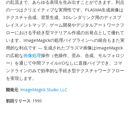
の乱流まで、あらゆる表現を生み出すことができます。利点
の一つはクリエイティブな実用性です。PLASMA生成画像は
テクスチャ合成、背景生成、3Dレンダリング用のディスプ
レイスメントマップ、ゲーム開発やデジタルアートワークフ
ローにおける手続き型マテリアル作成の出発点として優れて
います。ImageMagickの処理パイプラインへの統合もまた実
用的な利点です — 生成されたプラズマ画像はImageMagick
の広範な
画像処理
操作（色操作、歪み、合成、モルフォロジ
ー）を通じて中間ファイルI/Oなしに直接パイプでき、コマ
ンドラインのみで効率的な手続き型テクスチャワークフロー
を実現します。
開発元
:
ImageMagick Studio LLC
初回リリース
: 1990