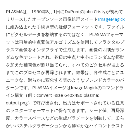
PLASMAは、1990年8月1日にDuPontのJohn Cristyが初めて
リリースしたオープンソース画像処理スイート
ImageMagick
に組み込まれた手続き型の疑似フォーマットです。ファイル
にピクセルデータを格納するのではなく、PLASMAフォーマ
ットは再帰的中点変位アルゴリズムを使用してフラクタルプ
ラズマ画像をオンザフライで生成します。画像の四隅がラン
ダムな色でシードされ、各辺の中点と中心にランダムな摂動
を加えた補間色が割り当てられ、すべてのピクセルが埋まる
までこのプロセスが再帰されます。結果は、各生成ごとにユ
ニークな、滑らかに変化する雲のようなブレンドカラーのパ
ターンです。PLASMAイメージはImageMagickのコマンドラ
イン構文（例：convert -size 640x480 plasma:
output.png）で呼び出され、出力はサポートされている任意
のラスターフォーマットに保存できます。シード値、再帰深
度、カラースペースなどの生成パラメータを制御して、柔ら
かいパステルグラデーションから鮮やかなハイコントラスト