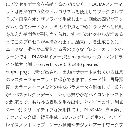
にピクセルデータを格納するのではなく、PLASMAフォーマ
ットは再帰的中点変位アルゴリズムを使用してフラクタルプ
ラズマ画像をオンザフライで生成します。画像の四隅がラン
ダムな色でシードされ、各辺の中点と中心にランダムな摂動
を加えた補間色が割り当てられ、すべてのピクセルが埋まる
までこのプロセスが再帰されます。結果は、各生成ごとにユ
ニークな、滑らかに変化する雲のようなブレンドカラーのパ
ターンです。PLASMAイメージはImageMagickのコマンドラ
イン構文（例：convert -size 640x480 plasma:
output.png）で呼び出され、出力はサポートされている任意
のラスターフォーマットに保存できます。シード値、再帰深
度、カラースペースなどの生成パラメータを制御して、柔ら
かいパステルグラデーションから鮮やかなハイコントラスト
の乱流まで、あらゆる表現を生み出すことができます。利点
の一つはクリエイティブな実用性です。PLASMA生成画像は
テクスチャ合成、背景生成、3Dレンダリング用のディスプ
レイスメントマップ、ゲーム開発やデジタルアートワークフ