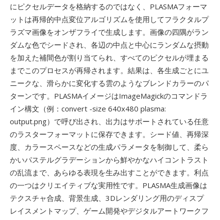
にピクセルデータを格納するのではなく、PLASMAフォーマ
ットは再帰的中点変位アルゴリズムを使用してフラクタルプ
ラズマ画像をオンザフライで生成します。画像の四隅がラン
ダムな色でシードされ、各辺の中点と中心にランダムな摂動
を加えた補間色が割り当てられ、すべてのピクセルが埋まる
までこのプロセスが再帰されます。結果は、各生成ごとにユ
ニークな、滑らかに変化する雲のようなブレンドカラーのパ
ターンです。PLASMAイメージはImageMagickのコマンドラ
イン構文（例：convert -size 640x480 plasma:
output.png）で呼び出され、出力はサポートされている任意
のラスターフォーマットに保存できます。シード値、再帰深
度、カラースペースなどの生成パラメータを制御して、柔ら
かいパステルグラデーションから鮮やかなハイコントラスト
の乱流まで、あらゆる表現を生み出すことができます。利点
の一つはクリエイティブな実用性です。PLASMA生成画像は
テクスチャ合成、背景生成、3Dレンダリング用のディスプ
レイスメントマップ、ゲーム開発やデジタルアートワークフ