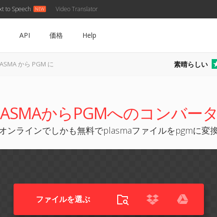
xt to Speech
Video Translator
API
価格
Help
素晴らしい
LASMA から PGM に
LASMAからPGMへのコンバー
オンラインでしかも無料でplasmaファイルをpgmに変
ファイルを選ぶ