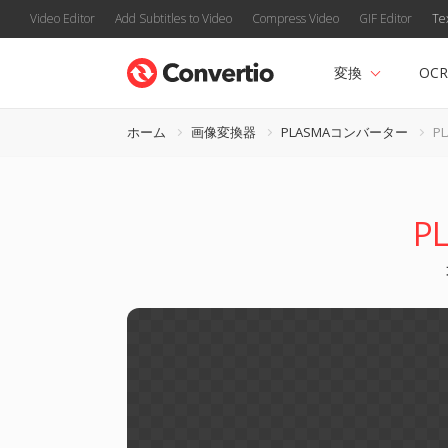
Video Editor
Add Subtitles to Video
Compress Video
GIF Editor
Te
変換
OCR
ホーム
画像変換器
PLASMAコンバーター
P
P