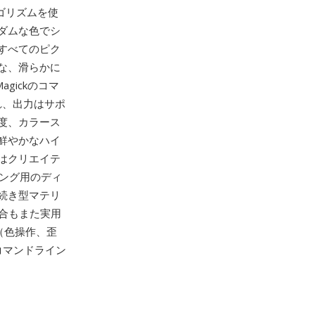
ゴリズムを使
ダムな色でシ
すべてのピク
な、滑らかに
gickのコマ
び出され、出力はサポ
度、カラース
鮮やかなハイ
はクリエイテ
リング用のディ
続き型マテリ
統合もまた実用
（色操作、歪
コマンドライン