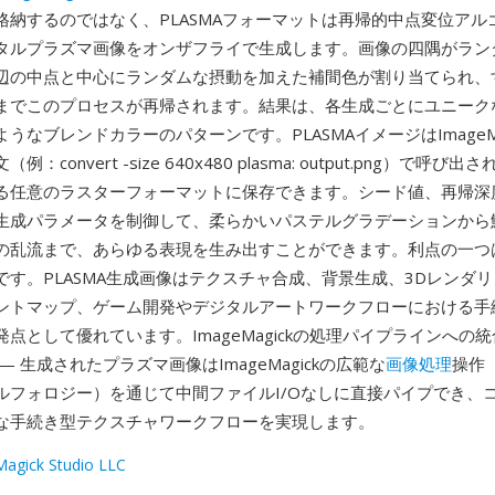
格納するのではなく、PLASMAフォーマットは再帰的中点変位アル
タルプラズマ画像をオンザフライで生成します。画像の四隅がラン
辺の中点と中心にランダムな摂動を加えた補間色が割り当てられ、
までこのプロセスが再帰されます。結果は、各生成ごとにユニーク
うなブレンドカラーのパターンです。PLASMAイメージはImageMa
：convert -size 640x480 plasma: output.png）で呼
る任意のラスターフォーマットに保存できます。シード値、再帰深
生成パラメータを制御して、柔らかいパステルグラデーションから
の乱流まで、あらゆる表現を生み出すことができます。利点の一つ
です。PLASMA生成画像はテクスチャ合成、背景生成、3Dレンダ
ントマップ、ゲーム開発やデジタルアートワークフローにおける手
点として優れています。ImageMagickの処理パイプラインへの
— 生成されたプラズマ画像はImageMagickの広範な
画像処理
操作
ルフォロジー）を通じて中間ファイルI/Oなしに直接パイプでき、
な手続き型テクスチャワークフローを実現します。
agick Studio LLC