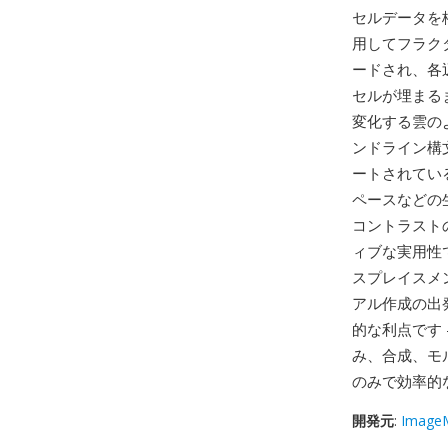
セルデータを
用してフラク
ードされ、各
セルが埋まる
変化する雲のよ
ンドライン構文（例
ートされてい
ペースなどの
コントラスト
ィブな実用性
スプレイスメ
アル作成の出発
的な利点です 
み、合成、モ
のみで効率的
開発元
:
ImageM