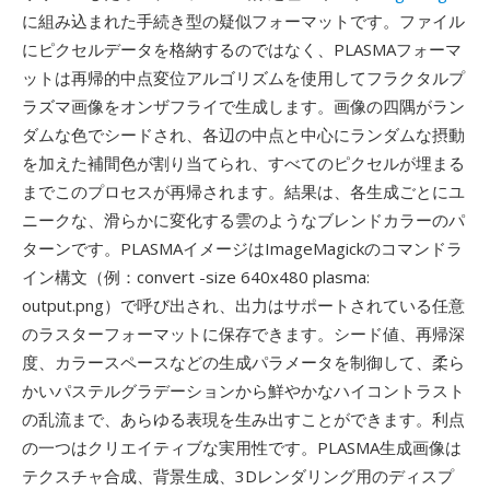
に組み込まれた手続き型の疑似フォーマットです。ファイル
にピクセルデータを格納するのではなく、PLASMAフォーマ
ットは再帰的中点変位アルゴリズムを使用してフラクタルプ
ラズマ画像をオンザフライで生成します。画像の四隅がラン
ダムな色でシードされ、各辺の中点と中心にランダムな摂動
を加えた補間色が割り当てられ、すべてのピクセルが埋まる
までこのプロセスが再帰されます。結果は、各生成ごとにユ
ニークな、滑らかに変化する雲のようなブレンドカラーのパ
ターンです。PLASMAイメージはImageMagickのコマンドラ
イン構文（例：convert -size 640x480 plasma:
output.png）で呼び出され、出力はサポートされている任意
のラスターフォーマットに保存できます。シード値、再帰深
度、カラースペースなどの生成パラメータを制御して、柔ら
かいパステルグラデーションから鮮やかなハイコントラスト
の乱流まで、あらゆる表現を生み出すことができます。利点
の一つはクリエイティブな実用性です。PLASMA生成画像は
テクスチャ合成、背景生成、3Dレンダリング用のディスプ