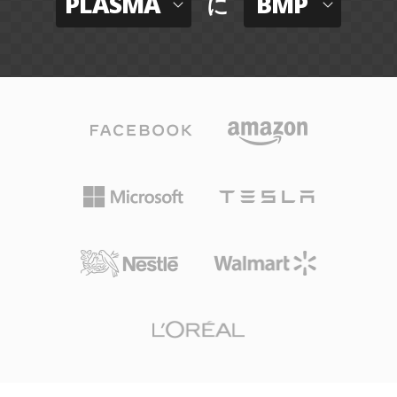
PLASMA
BMP
に